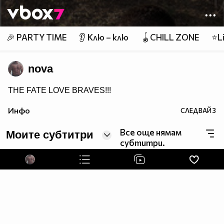
Member of
👾
🎉 PARTY TIME
👂 Клю – клю
🪀CHILL ZONE
⭐Li
nova
THE FATE LOVE BRAVES!!!
Инфо
СЛЕДВАЙ
3
Все още нямам
Моите субтитри
субтитри.