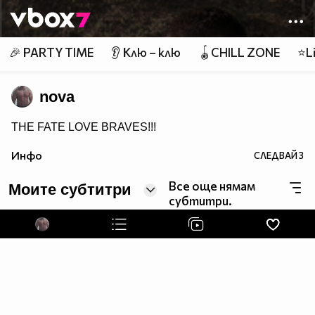
Member of
👾
🎉 PARTY TIME
👂 Клю – клю
🪀CHILL ZONE
⭐Li
nova
THE FATE LOVE BRAVES!!!
Инфо
СЛЕДВАЙ
3
Все още нямам
Моите субтитри
субтитри.