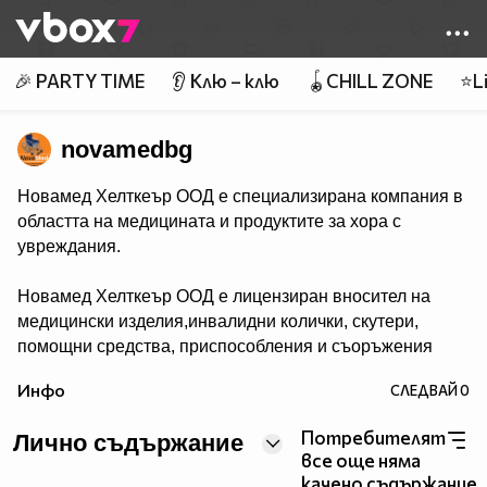
Member of
👾
🎉 PARTY TIME
👂 Клю – клю
🪀CHILL ZONE
⭐Li
novamedbg
Новамед Хелткеър ООД е специализирана компания в
областта на медицината и продуктите за хора с
увреждания.
Новамед Хелткеър ООД е лицензиран вносител на
медицински изделия,инвалидни колички, скутери,
помощни средства, приспособления и съоръжения
за хора в неравностойно положение, слухови апарати,
Инфо
СЛЕДВАЙ
0
глюкомери и др.
Потребителят
Лично съдържание
все още няма
качено съдържание.