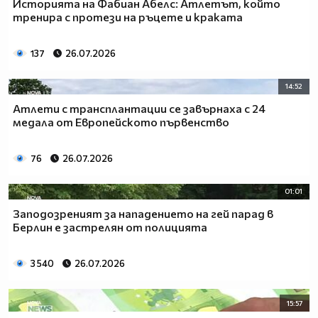
Историята на Фабиан Абелс: Атлетът, който
тренира с протези на ръцете и краката
137
26.07.2026
14:52
Атлети с трансплантации се завърнаха с 24
медала от Европейското първенство
76
26.07.2026
01:01
Заподозреният за нападението на гей парад в
Берлин е застрелян от полицията
3 540
26.07.2026
15:57