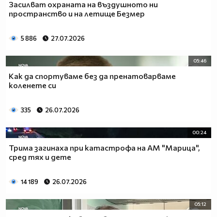
Засилват охраната на въздушното ни
пространство и на летище Безмер
5 886
27.07.2026
05:46
Как да спортуваме без да пренатоварваме
коленете си
335
26.07.2026
00:24
Трима загинаха при катастрофа на АМ "Марица",
сред тях и дете
14 189
26.07.2026
05:12