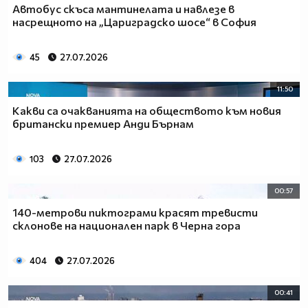
Автобус скъса мантинелата и навлезе в
насрещното на „Цариградско шосе“ в София
45
27.07.2026
11:50
Какви са очакванията на обществото към новия
британски премиер Анди Бърнам
103
27.07.2026
00:57
140-метрови пиктограми красят тревисти
склонове на национален парк в Черна гора
404
27.07.2026
00:41