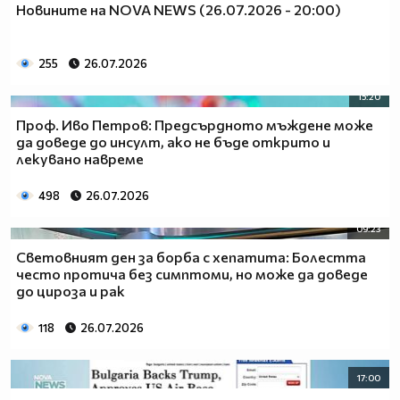
Новините на NOVA NEWS (26.07.2026 - 20:00)
255
26.07.2026
15:20
Проф. Иво Петров: Предсърдното мъждене може
да доведе до инсулт, ако не бъде открито и
лекувано навреме
498
26.07.2026
09:23
Световният ден за борба с хепатита: Болестта
често протича без симптоми, но може да доведе
до цироза и рак
118
26.07.2026
17:00