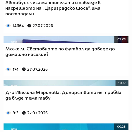
Автобус скъса мантинелата и навлезе в
насрещното на „Цариградско шосе“, има
пострадали
14 364
27.07.2026
02:03
Може ли Световното по футбол да доведе до
домашно насилие?
174
27.07.2026
10:57
Д-р Ивелина Маринова: Донорството не трябва
да бъде тема табу
913
27.07.2026
00:28