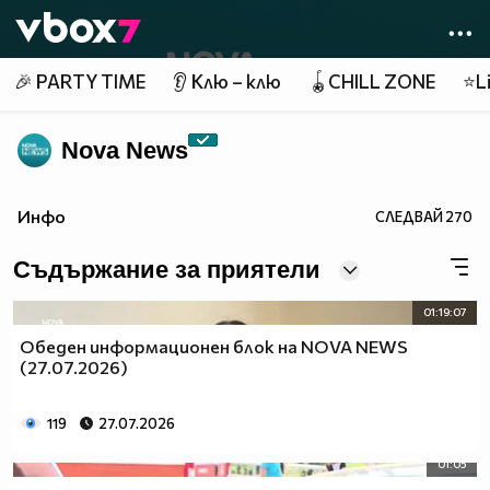
Member of
👾
🎉 PARTY TIME
👂 Клю – клю
🪀CHILL ZONE
⭐Li
Nova News
Инфо
СЛЕДВАЙ
270
Съдържание за приятели
01:19:07
Обеден информационен блок на NOVA NEWS
(27.07.2026)
119
27.07.2026
01:05