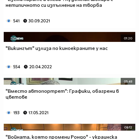
нетипичното си изпълнение на творба
541
30.09.2021
01:20
"Викингът" излиза по киноекраните у нас
554
20.04.2022
05:48
"Вместо автопортрет": Графики, обагрени в
цветове
193
17.05.2021
09:12
"Войната, която промени Рондо" - украинска