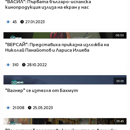
"ВАСИЛ": Първата българо-испанска
кинопродукция излиза на екран у нас
45
27.01.2023
06:03
"ВЕРСАЙ": Представиха приказна изложба на
Николай Панайотов и Лариса Илиева
310
28.10.2022
01:01
"Вагнер" се изтегля от Бахмут
21 008
25.05.2023
01:45