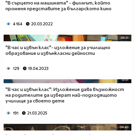
"В сърцето на машината" - филмът, който
променя представите за българското кино
4 164
20.03.2022
06:21
"В час и извън клас"- изложение за училищно
образование и извънкласни дейности
129
19.04.2023
13:01
"В час и извън клас": Изложение дава възможност
на родителите да изберат най-подходящото
училище за своето дете
191
21.03.2025
06:40