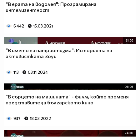
"В ерата на водолея": Програмирана
интелигентност
6 442
15.03.2021
31:56
"В името на патриотизма": Историята на
активистката Зоуи
113
03.11.2024
06:05
"В сърцето на машината" - филм, който променя
представите за българското кино
937
18.03.2022
24:50