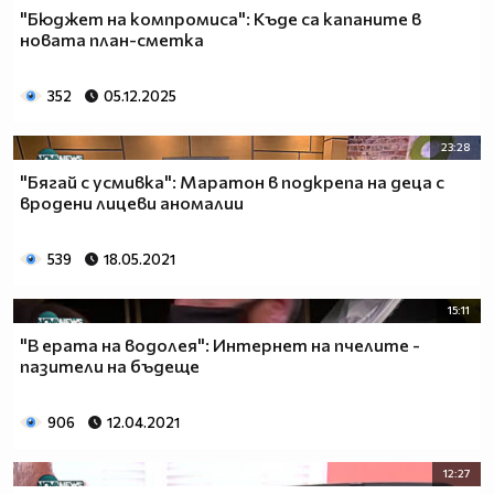
"Бюджет на компромиса": Къде са капаните в
новата план-сметка
352
05.12.2025
23:28
"Бягай с усмивка": Маратон в подкрепа на деца с
вродени лицеви аномалии
539
18.05.2021
15:11
"В ерата на водолея": Интернет на пчелите -
пазители на бъдеще
906
12.04.2021
12:27