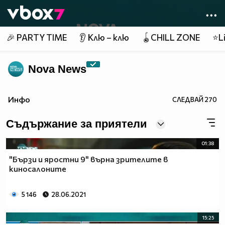
Member of
👾
🎉 PARTY TIME
👂 Клю – клю
🪀CHILL ZONE
⭐Li
Nova News
Инфо
СЛЕДВАЙ
270
Съдържание за приятели
01:38
"Бързи и яростни 9" върна зрителите в
киносалоните
5 146
28.06.2021
15:25