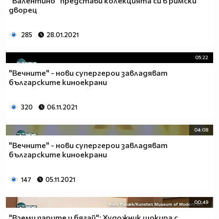
"Валентино" представи колекцията си в римски
дворец
285
28.01.2021
05:22
"Вечните" - нови супергерои завладяват
българските киноекрани
320
06.11.2021
04:08
"Вечните" - нови супергерои завладяват
българските киноекрани
147
05.11.2021
00:49
"Вземи парите и бягай": Художник шокира с