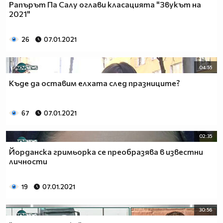
Рапърът Па Салу оглави класацията "Звукът на
2021"
26
07.01.2021
04:55
Къде да оставим елхата след празниците?
67
07.01.2021
02:35
Йорданска гримьорка се преобразява в известни
личности
19
07.01.2021
30:56