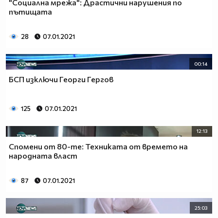
"Социална мрежа": Драстични нарушения по
пътищата
28
07.01.2021
00:14
БСП изключи Георги Гергов
125
07.01.2021
12:13
Спомени от 80-те: Техниката от времето на
народната власт
87
07.01.2021
25:03