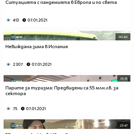
Ситуацията с пандемията в Европа и по света
413
07.01.2021
00:40
Невиждана зима в Испания
2 307
07.01.2021
01:35
Парите за туризма: Предвидени са 55 млн.лв. за
сектора
75
07.01.2021
23:47