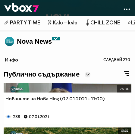
Member of
👾
🎉 PARTY TIME
👂 Клю – клю
🪀CHILL ZONE
⭐Li
Nova News
Инфо
СЛЕДВАЙ
270
Публично съдържание
26:04
Новините на Нова Нюз (07.01.2021 - 11:00)
288
07.01.2021
01:32