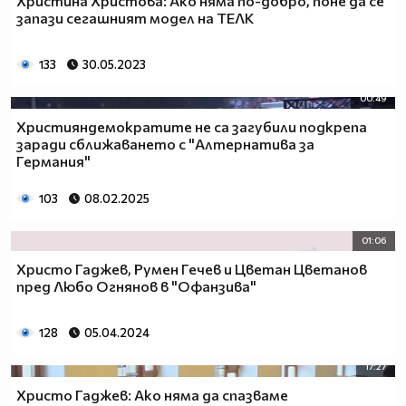
Христина Христова: Ако няма по-добро, поне да се
запази сегашният модел на ТЕЛК
133
30.05.2023
00:49
Християндемократите не са загубили подкрепа
заради сближаването с "Алтернатива за
Германия"
103
08.02.2025
01:06
Христо Гаджев, Румен Гечев и Цветан Цветанов
пред Любо Огнянов в "Офанзива"
128
05.04.2024
17:27
Христо Гаджев: Ако няма да спазваме