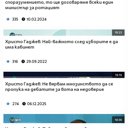
споразумението, то ще договаряме всеки един
министър за ротацият
335
10.02.2024
18:23
Христо Гаджев: Най-важното след изборите е да
има кабинет
316
29.09.2022
18:19
Христо Гаджев: Не вярвам мнозинството да се
пропука на дебатите за вота на недоверие
274
06.12.2025
18:39