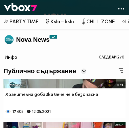
Member of
👾
🎉 PARTY TIME
👂 Клю – клю
🪀CHILL ZONE
⭐Li
Nova News
Инфо
СЛЕДВАЙ
270
Публично съдържание
02:13
Хранителна добавка вече не е безопасна
17 405
12.05.2021
06:07
sub