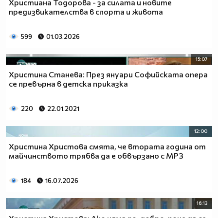
Христиана Тодорова - за силата и новите
предизвикателства в спорта и живота
599
01.03.2026
15:07
Христина Станева: През януари Софийската опера
се превърна в детска приказка
220
22.01.2021
12:00
Христина Христова смята, че втората година от
майчинството трябва да е обвързано с МРЗ
184
16.07.2026
16:13