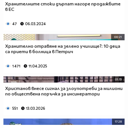
Хранителните стоки дърпат нагоре продажбите
в ЕС
47
06.03.2024
00:21
Хранително отравяне на зелено училище?: 10 деца
са приети в болница в Петрич
1 471
11.04.2025
01:35
Христанов внесе сигнал за злоупотреби за милиони
по обществена поръчка за инсинератори
551
13.03.2026
17:28