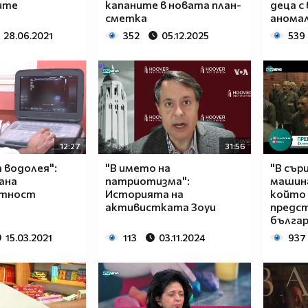
ите
капаните в новата план-
деца с
сметка
анома
28.06.2021
352
05.12.2025
539
12:27
31:56
а водолея":
"В името на
"В сър
ана
патриотизма":
машина
нтност
Историята на
който
активистката Зоуи
предс
бълга
15.03.2021
113
03.11.2024
937