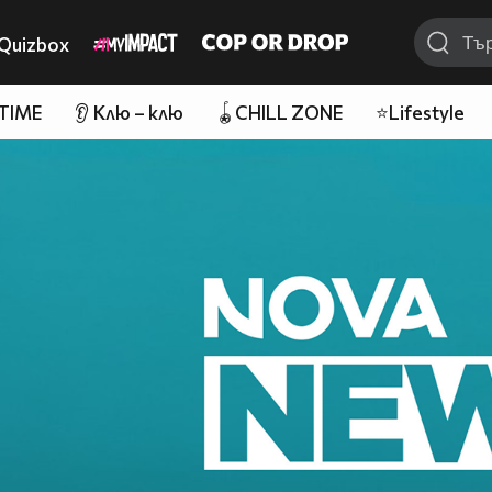
Quizbox
 TIME
👂 Клю – клю
🪀CHILL ZONE
⭐Lifestyle