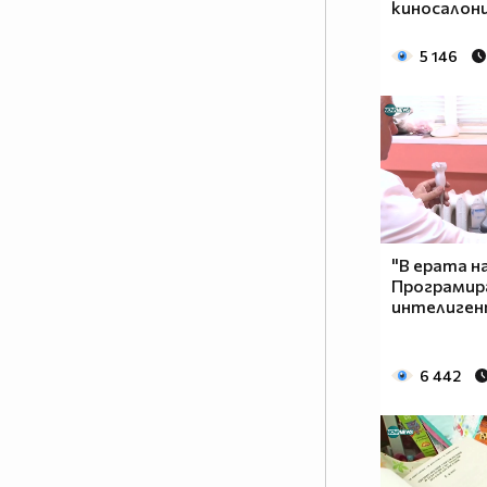
киносалон
5 146
"В ерата н
Програмир
интелиге
6 442