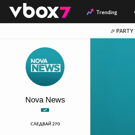
Member of
👾
Trending
🎉 PARTY
Nova News
СЛЕДВАЙ
270