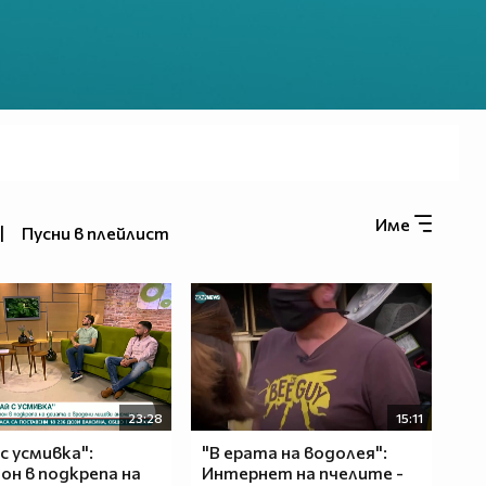
Име
|
Пусни в плейлист
23:28
15:11
с усмивка":
"В ерата на водолея":
н в подкрепа на
Интернет на пчелите -