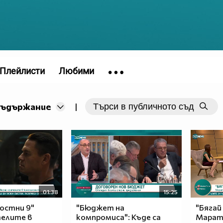
Плейлисти
Любими
съдържание
|
01:38
15:25
ростни 9"
"Бюджет на
"Бягай 
телите в
компромиса": Къде са
Марато