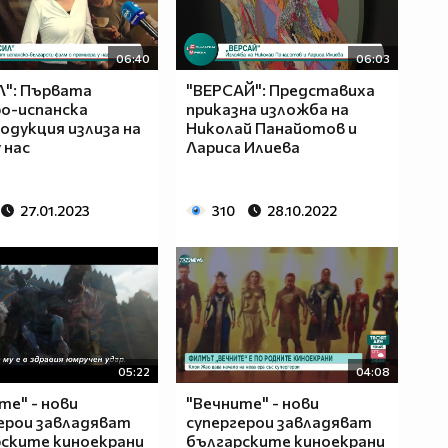
06:40
06:03
Л": Първата
"ВЕРСАЙ": Представиха
о-испанска
приказна изложба на
одукция излиза на
Николай Панайотов и
 нас
Лариса Илиева
27.01.2023
310
28.10.2022
05:22
04:08
те" - нови
"Вечните" - нови
ерои завладяват
супергерои завладяват
ските киноекрани
българските киноекрани