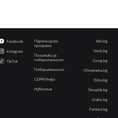
Партньорска
Abv.bg
Facebook
програма
Vesti.bg
Instagram
Политика за
поверителност
Gong.bg
TikTok
Поверителност
Оhnamama.bg
GDPR Инфо
Edna.bg
Известия
Sinoptik.bg
Grabo.bg
Pariteni.bg