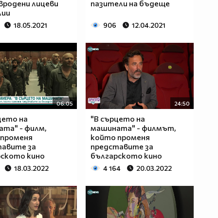
 вродени лицеви
пазители на бъдеще
лии
18.05.2021
906
12.04.2021
06:05
24:50
цето на
"В сърцето на
та" - филм,
машината" - филмът,
 променя
който променя
тавите за
представите за
рското кино
българското кино
18.03.2022
4 164
20.03.2022