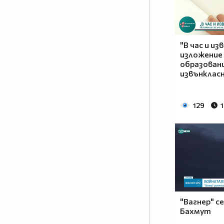
"В час и из
изложение
образовани
извънклас
129
"Вагнер" с
Бахмут