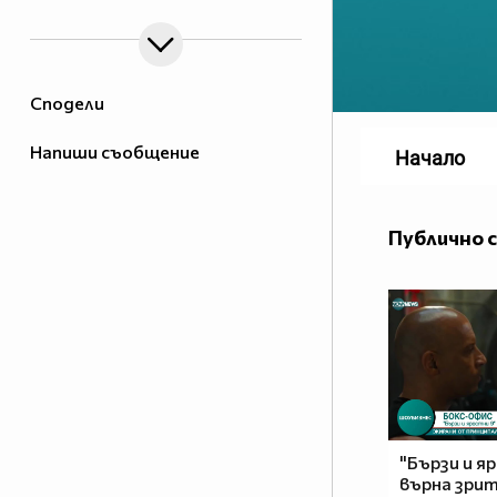
Сподели
Напиши съобщение
Начало
Публично 
"Бързи и я
върна зри