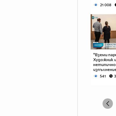
21 008
"Вземи пар
Художник 
нетипично
изпълнение
541