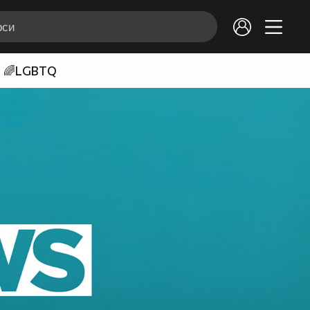
🌈LGBTQ