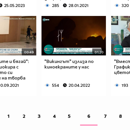
25.05.2023
285
28.01.2021
320
00:49
01:20
ите и бягай":
"Викингът" излиза по
"Вмес
шокира с
киноекраните у нас
График
то си
цвето
 на творба
30.09.2021
554
20.04.2022
193
1
2
3
4
5
6
7
8