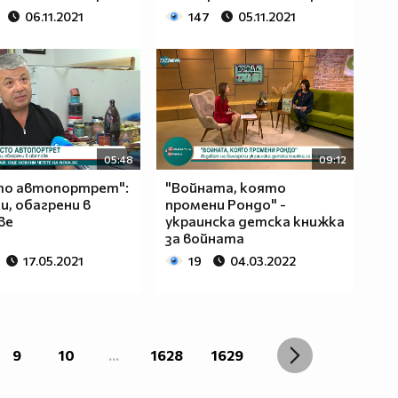
06.11.2021
147
05.11.2021
05:48
09:12
то автопортрет":
"Войната, която
и, обагрени в
промени Рондо" -
ве
украинска детска книжка
за войната
17.05.2021
19
04.03.2022
9
10
...
1628
1629