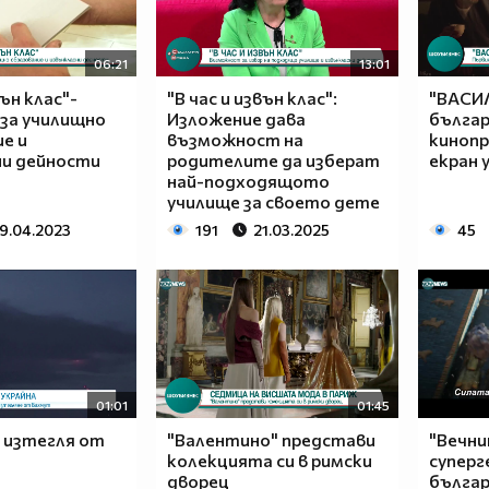
06:21
13:01
вън клас"-
"В час и извън клас":
"ВАСИ
 за училищно
Изложение дава
българ
е и
възможност на
кинопр
ни дейности
родителите да изберат
екран у
най-подходящото
училище за своето дете
19.04.2023
191
21.03.2025
45
01:01
01:45
е изтегля от
"Валентино" представи
"Вечни
колекцията си в римски
суперг
дворец
българ