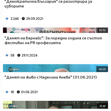
"Демократична България" се регистрира за
изборите
3 246
29.09.2021
02:52
"Денят на Бернайс": За поредна година се състоя
фестивал на PR професията
58
29.11.2024
30:26
"Денят на живо с Наделина Анева" (01.06.2021)
18
01.06.2021
31:46