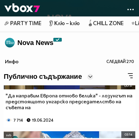
Member of
👾
🎉 PARTY TIME
👂 Клю – клю
🪀CHILL ZONE
⭐Li
Nova News
Инфо
СЛЕДВАЙ
270
Публично съдържание
00:31
"Да направим Европа отново велика" - лозунгът на
предстоящото унгарско председателство на
съвета на
7 714
19.06.2024
03:14
sub