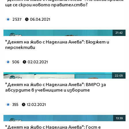
ще се скрои новото правителство?
2 537
06.04.2021
21:42
"Денят на живо с Наделина Анева": Бюджет и
перспективи
506
02.02.2021
22:05
"Денят на живо с Наделина Анева": ВМРО за
абсурдите в учебниците и изборите
355
12.02.2021
13:39
"Денят на живо с Наделина Анева": Гост е