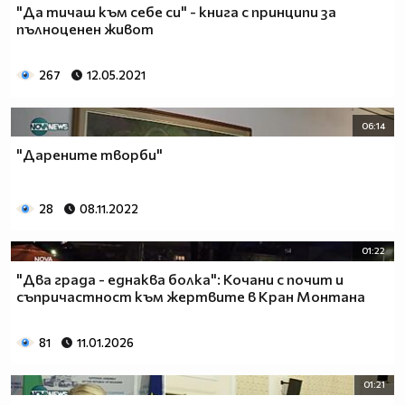
"Да тичаш към себе си" - книга с принципи за
пълноценен живот
267
12.05.2021
06:14
"Дарените творби"
28
08.11.2022
01:22
"Два града - еднаква болка": Кочани с почит и
съпричастност към жертвите в Кран Монтана
81
11.01.2026
01:21