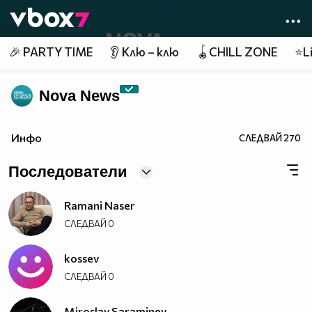
Member of
👾
🎉 PARTY TIME
👂 Клю – клю
🪀CHILL ZONE
⭐Li
Nova News
Инфо
СЛЕДВАЙ
270
Последователи
Ramani Naser
СЛЕДВАЙ
0
kossev
СЛЕДВАЙ
0
Miroslav Saraminev