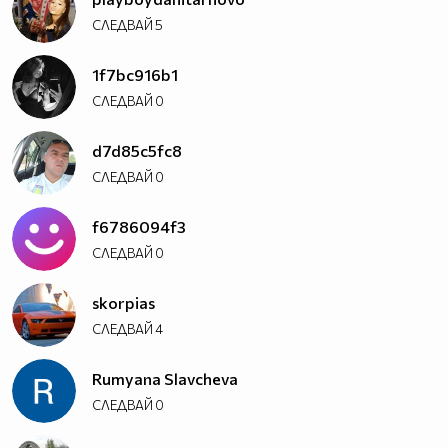
СЛЕДВАЙ
5
1f7bc916b1
СЛЕДВАЙ
0
d7d85c5fc8
СЛЕДВАЙ
0
f6786094f3
СЛЕДВАЙ
0
skorpias
СЛЕДВАЙ
4
Rumyana Slavcheva
СЛЕДВАЙ
0