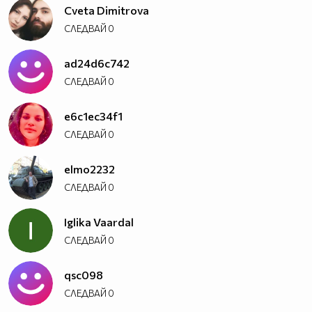
Cveta Dimitrova
СЛЕДВАЙ
0
ad24d6c742
СЛЕДВАЙ
0
e6c1ec34f1
СЛЕДВАЙ
0
elmo2232
СЛЕДВАЙ
0
Iglika Vaardal
СЛЕДВАЙ
0
qsc098
СЛЕДВАЙ
0