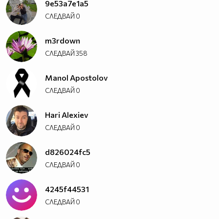
9e53a7e1a5
СЛЕДВАЙ
0
m3rdown
СЛЕДВАЙ
358
Manol Apostolov
СЛЕДВАЙ
0
Hari Alexiev
СЛЕДВАЙ
0
d826024fc5
СЛЕДВАЙ
0
4245f44531
СЛЕДВАЙ
0