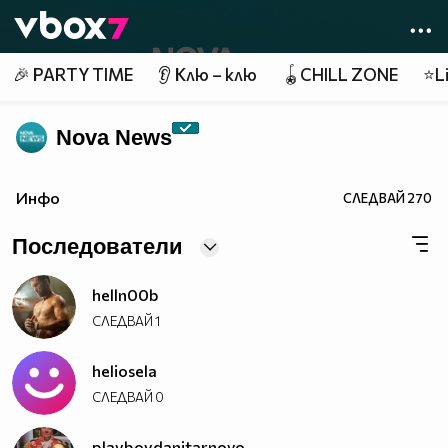
Member of
👾
🎉 PARTY TIME
👂 Клю – клю
🪀CHILL ZONE
⭐Li
Nova News
Инфо
СЛЕДВАЙ
270
Последователи
helln00b
СЛЕДВАЙ
1
heliosela
СЛЕДВАЙ
0
playboydanitarnovo