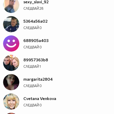
sexy_slavi_92
СЛЕДВАЙ
28
5364a56a02
СЛЕДВАЙ
0
688905a403
СЛЕДВАЙ
0
89957363b8
СЛЕДВАЙ
1
margarita2804
СЛЕДВАЙ
0
Cvetana Venkova
СЛЕДВАЙ
0