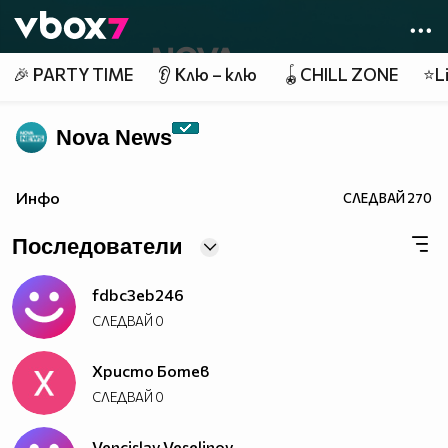
Member of
👾
🎉 PARTY TIME
👂 Клю – клю
🪀CHILL ZONE
⭐Li
Nova News
Инфо
СЛЕДВАЙ
270
Последователи
fdbc3eb246
СЛЕДВАЙ
0
Христо Ботев
СЛЕДВАЙ
0
Vencislav Veselinov