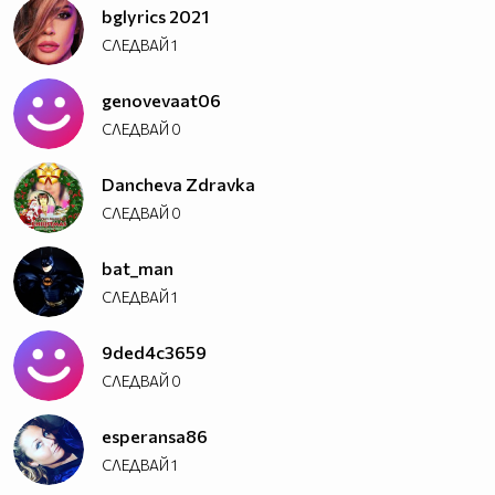
bglyrics 2021
СЛЕДВАЙ
1
genovevaat06
СЛЕДВАЙ
0
Dancheva Zdravka
СЛЕДВАЙ
0
bat_man
СЛЕДВАЙ
1
9ded4c3659
СЛЕДВАЙ
0
esperansa86
СЛЕДВАЙ
1