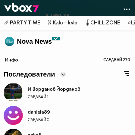
Member of
👾
🎉 PARTY TIME
👂 Клю – клю
🪀CHILL ZONE
⭐Li
Nova News
Инфо
СЛЕДВАЙ
270
Последователи
И.йорданов Йорданов
СЛЕДВАЙ
1
daniela89
СЛЕДВАЙ
0
anka5