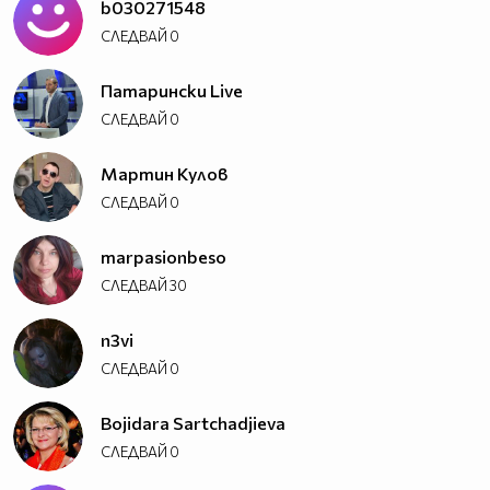
b030271548
СЛЕДВАЙ
0
Патарински Live
СЛЕДВАЙ
0
Мартин Кулов
СЛЕДВАЙ
0
marpasionbeso
СЛЕДВАЙ
30
n3vi
СЛЕДВАЙ
0
Bojidara Sartchadjieva
СЛЕДВАЙ
0