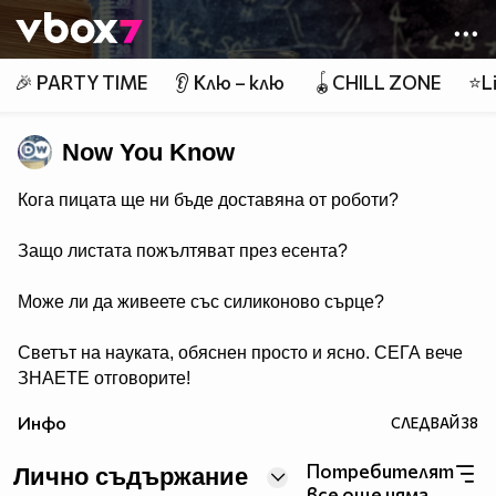
Member of
👾
🎉 PARTY TIME
👂 Клю – клю
🪀CHILL ZONE
⭐Li
Now You Know
Кога пицата ще ни бъде доставяна от роботи?
Защо листата пожълтяват през есента?
Може ли да живеете със силиконово сърце?
Светът на науката, обяснен просто и ясно. СЕГА вече
ЗНАЕТЕ отговорите!
Инфо
СЛЕДВАЙ
38
Потребителят
Лично съдържание
все още няма