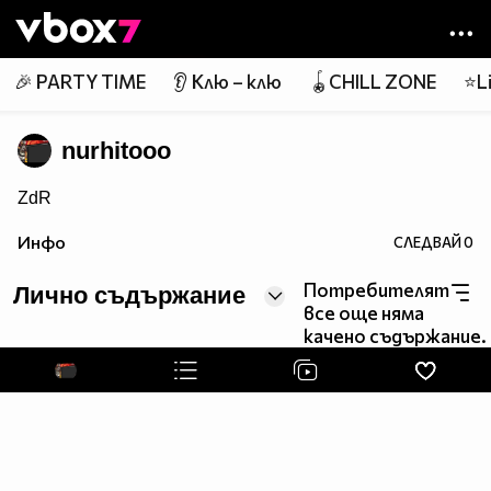
Member of
👾
🎉 PARTY TIME
👂 Клю – клю
🪀CHILL ZONE
⭐Li
nurhitooo
ZdR
Инфо
СЛЕДВАЙ
0
Потребителят
Лично съдържание
все още няма
качено съдържание.