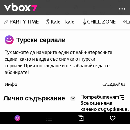
Member of
👾
🎉 PARTY TIME
👂 Клю – клю
🪀CHILL ZONE
⭐Li
Турски сериали
Тук можете да намерите едни от най-интересните
сцени, както и видеа със снимки от турски
сериали.Приятно гледане и не забравяйте да се
абонирате!
Инфо
СЛЕДВАЙ
83
Потребителят
Лично съдържание
все още няма
качено съдържание.