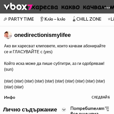
Member of
👾
🎉 PARTY TIME
👂 Клю – клю
🪀CHILL ZONE
⭐Li
onedirectionismylifee
Ако ви харесват клиповете, които качвам абонирайте
се и ГЛАСУВАЙТЕ с (yes)
Който иска може да пише субтитри, аз ги одобрявам!
(sun)
(star) (star) (star) (star) (star) (star) (star) (star) (star) (star)
(star) (star)
(star) (star) (star) (star)
Инфо
СЛЕДВАЙ
6
Клик ме нежно ! :>
Потребителят
Лично съдържание
все още няма