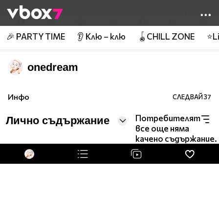
Member of
👾
🎉 PARTY TIME
👂 Клю – клю
🪀CHILL ZONE
⭐Li
onedream
Инфо
СЛЕДВАЙ
37
Потребителят
Лично съдържание
все още няма
качено съдържание.