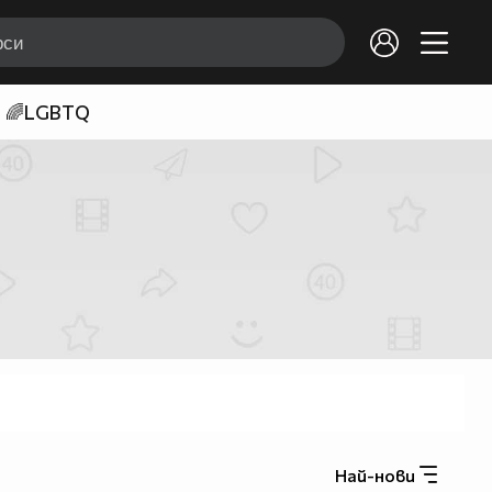
🌈LGBTQ
Най-нови