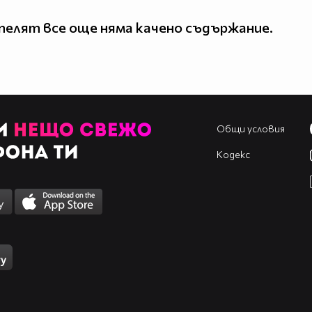
елят все още няма качено съдържание.
Общи условия
Кодекс