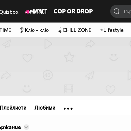
Quizbox
 TIME
👂 Клю – клю
🪀CHILL ZONE
⭐Lifestyle
Плейлисти
Любими
ържание