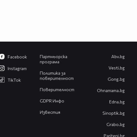
Партньорска
Abv.bg
Facebook
програма
Vesti.bg
Instagram
Политика за
поверителност
Gong.bg
TikTok
Поверителност
Оhnamama.bg
GDPR Инфо
Edna.bg
Известия
Sinoptik.bg
Grabo.bg
Pariteni.bg