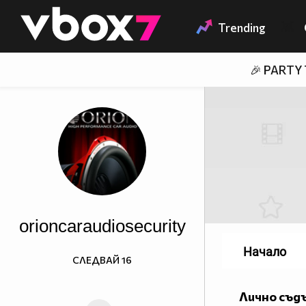
Member of
👾
Trending
🎉 PARTY
orioncaraudiosecurity
Начало
СЛЕДВАЙ
16
Лично съд