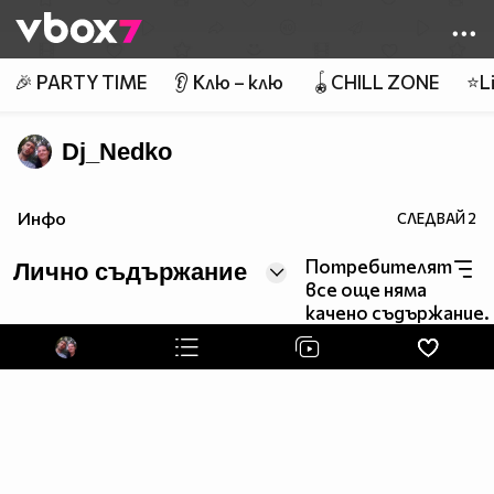
Member of
👾
🎉 PARTY TIME
👂 Клю – клю
🪀CHILL ZONE
⭐Li
Dj_Nedko
Инфо
СЛЕДВАЙ
2
Потребителят
Лично съдържание
все още няма
качено съдържание.