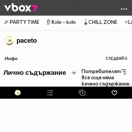
Member of
👾
🎉 PARTY TIME
👂 Клю – клю
🪀CHILL ZONE
⭐Li
paceto
Инфо
СЛЕДВАЙ
0
Потребителят
Лично съдържание
все още няма
качено съдържание.