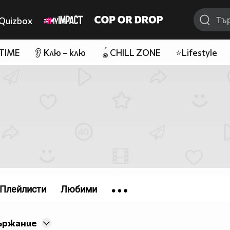
Quizbox
 TIME
👂 Клю – клю
🪀CHILL ZONE
⭐Lifestyle
Плейлисти
Любими
ържание