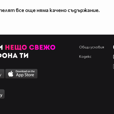
елят все още няма качено съдържание.
Общи условия
Кодекс