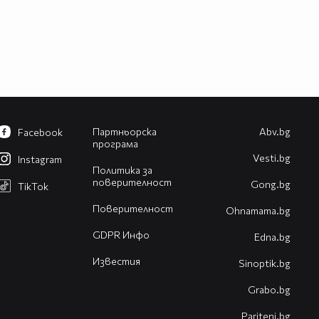
Партньорска
Abv.bg
Facebook
програма
Vesti.bg
Instagram
Политика за
поверителност
Gong.bg
TikTok
Поверителност
Оhnamama.bg
GDPR Инфо
Edna.bg
Известия
Sinoptik.bg
Grabo.bg
Pariteni.bg