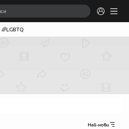
🌈LGBTQ
Най-нови