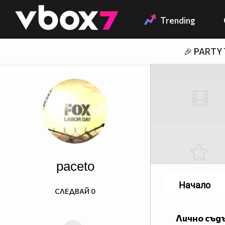
Member of
👾
Trending
🎉 PARTY
paceto
Начало
СЛЕДВАЙ
0
Лично съд