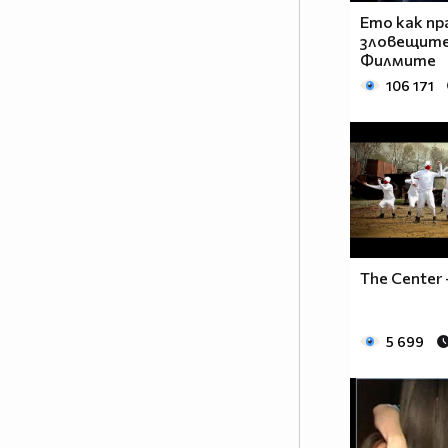
нещо – упорита работа! И като
Ето как п
всеки работен процес, неговате
зловещите
ефективност зависи от неговата
Филмите
атмосфера. А това е човекът
106 171
настроение! Човекът, който
може да внесе свежест и в най –
натоварената и изтощаваща
тренировка. Емоционалният
заряд, който ПАЧО притежава е
заразителен и което е по –
важното - мотивиращ!
Методично и ревностно, той
The Center 
преследва целите, които си е
поставил по пътя на
израстването като по - добър
5 699
танцьор, по - добър хореограф и
по – добър човек! Неотменима
част от всичко, което се случва
зад вратите на SDS THE
CENTER…както и неотменима