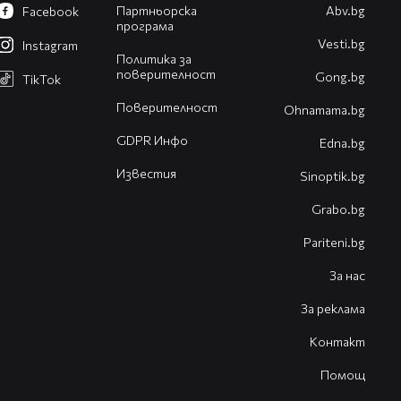
Партньорска
Abv.bg
Facebook
програма
Vesti.bg
Instagram
Политика за
поверителност
Gong.bg
TikTok
Поверителност
Оhnamama.bg
GDPR Инфо
Edna.bg
Известия
Sinoptik.bg
Grabo.bg
Pariteni.bg
За нас
За реклама
Контакт
Помощ