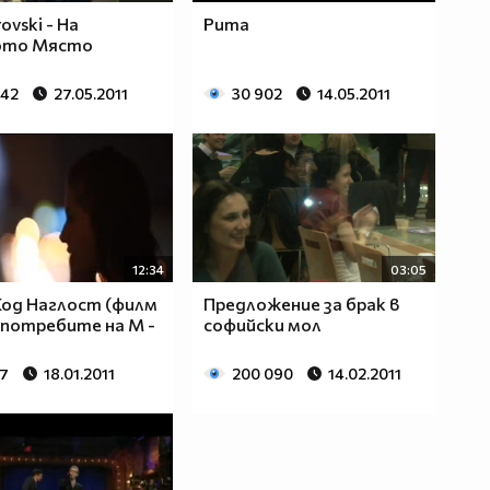
rovski - На
Puma
ото Място
842
27.05.2011
30 902
14.05.2011
12:34
03:05
Код Наглост (филм
Предложение за брак в
употребите на М -
софийски мол
07
18.01.2011
200 090
14.02.2011