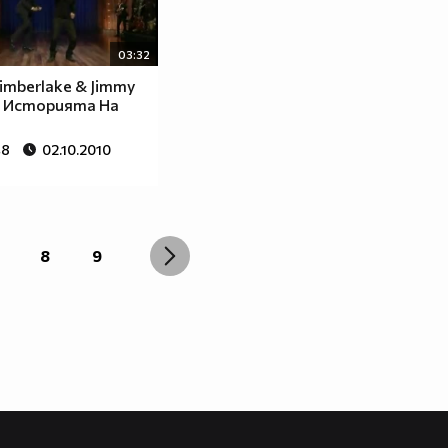
03:32
Timberlake & Jimmy
 - Историята На
48
02.10.2010
8
9