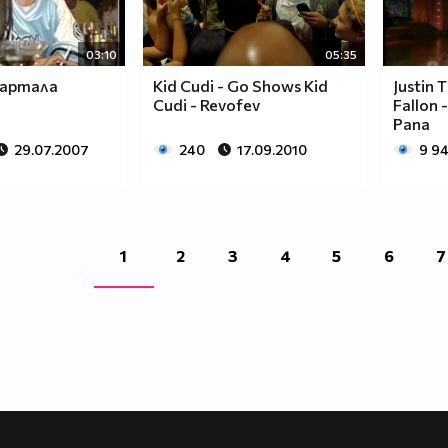
03:10
05:35
Квартала
Kid Cudi - Go Shows Kid
Justin 
Cudi - Revofev
Fallon
Рапа
29.07.2007
240
17.09.2010
9 9
1
2
3
4
5
6
7