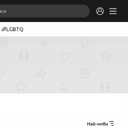
🌈LGBTQ
Най-нови