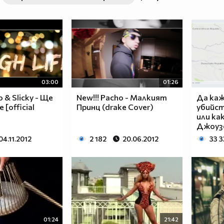
63a2ab741469ef081aaf94a2c
03:00
01:26
o & Slicky - Ще
New!!! Pacho - Малкият
Да каж
 [official
Принц (drake Cover)
убийст
или ка
Джоуз
04.11.2012
2 182
20.06.2012
33 
01:24
21:42