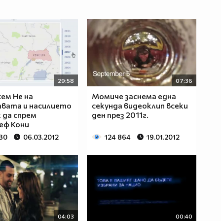
29:58
07:36
ем Не на
Момиче заснема една
вата и насилието
секунда видеоклип всеки
к да спрем
ден през 2011г.
еф Кони
330
06.03.2012
124 864
19.01.2012
04:03
00:40