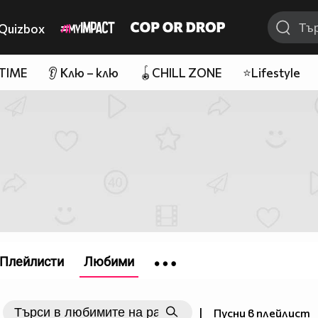
Quizbox
 TIME
👂 Клю – клю
🪀CHILL ZONE
⭐Lifestyle
Плейлисти
Любими
|
Пусни в плейлист