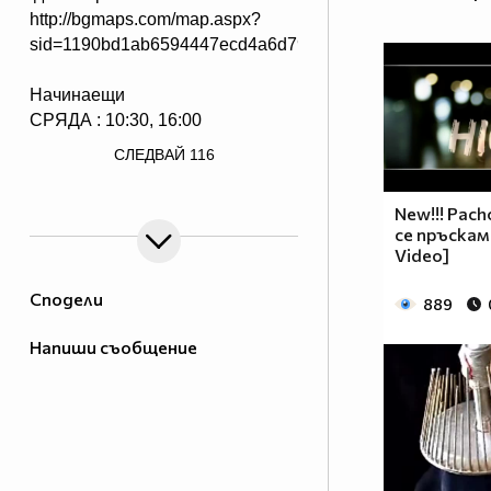
http://bgmaps.com/map.aspx?
sid=1190bd1ab6594447ecd4a6d79c58b4f3&key=cbd32c1
Начинаещи
СРЯДА : 10:30, 16:00
/> СЪБОТА : 15:00, 17:00
СЛЕДВАЙ
116
НЕДЕЛЯ : 15:00, 17:00
New!!! Pach
Напреднали
се пръскаме
Video]
СЪБОТА : 15:00
НЕДЕЛЯ : 16:00
Сподели
889
http://www.facebook.com/?
Напиши съобщение
ref=logo#!/plamen.andreev
Танцът е изкуство… Танцът е
изразно средство… Танцът е
удоволствие… За най -
амбицираните танцът е и още