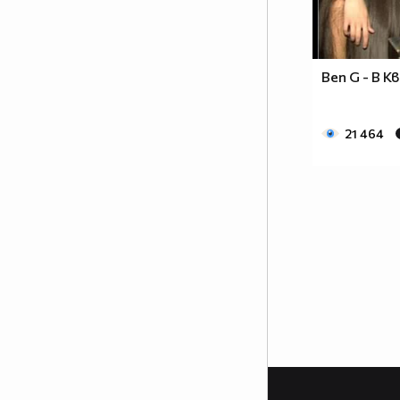
част от сърцата на хората, които
са имали удоволствието да
работят със него.
Ben G - В 
www.csdance.net
21 464