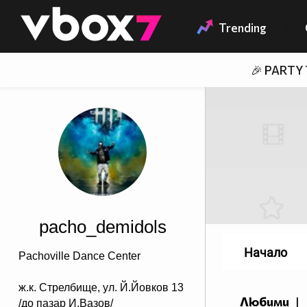
Member of
👾
Trending
🎉 PARTY
pacho_demidols
Начало
Pachoville Dance Center
ж.к. Стрелбище, ул. Й.Йовков 13
Любими
|
/до пазар И.Вазов/