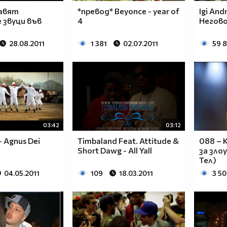
равят
*превод* Beyonce - year of
Igi And
 звуци във
4
Негов
28.08.2011
1 381
02.07.2011
59 
03:42
03:12
- Agnus Dei
Timbaland Feat. Attitude &
088 – 
Short Dawg - All Yall
за зло
Тел)
04.05.2011
109
18.03.2011
3 5