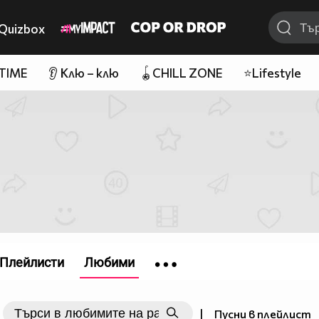
Quizbox
 TIME
👂 Клю – клю
🪀CHILL ZONE
⭐Lifestyle
Плейлисти
Любими
|
Пусни в плейлист