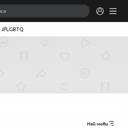
🌈LGBTQ
Най-нови