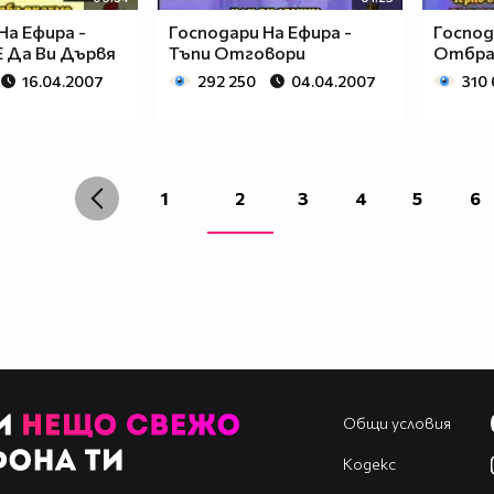
На Ефира -
Господари На Ефира -
Господ
 Да Ви Дървя
Тъпи Отговори
Отбра
16.04.2007
292 250
04.04.2007
310
1
2
3
4
5
6
Общи условия
Кодекс