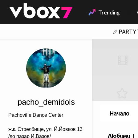
Member of
👾
Trending
🎉 PARTY
pacho_demidols
Начало
Pachoville Dance Center
ж.к. Стрелбище, ул. Й.Йовков 13
Любими
|
/до пазар И.Вазов/