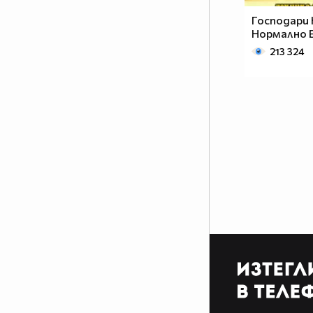
част от сърцата на хората, които
Господари 
са имали удоволствието да
Нормално Е
работят със него.
213 324
www.csdance.net