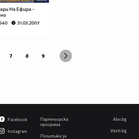
ари На Ефира -
но
 640
31.03.2007
7
8
9
Партньорска
Abv.bg
Facebook
програма
Vesti.bg
Instagram
Политика за