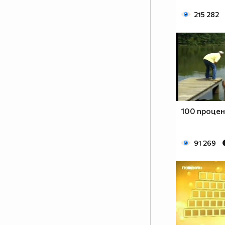
нещо – упорита работа! И като
215 282
всеки работен процес, неговате
ефективност зависи от неговата
атмосфера. А това е човекът
настроение! Човекът, който
може да внесе свежест и в най –
натоварената и изтощаваща
тренировка. Емоционалният
заряд, който ПАЧО притежава е
заразителен и което е по –
100 процен
важното - мотивиращ!
Методично и ревностно, той
преследва целите, които си е
91 269
поставил по пътя на
израстването като по - добър
танцьор, по - добър хореограф и
по – добър човек! Неотменима
част от всичко, което се случва
зад вратите на SDS THE
CENTER…както и неотменима