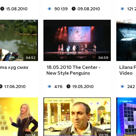
15.08.2010
90 139
09.08.2010
121 
04:52
04:59
та луд смях
18.05.2010 The Center -
Lilana 
New Style Penguins
Video
17.06.2010
476
19.05.2010
242
00:34
01:25