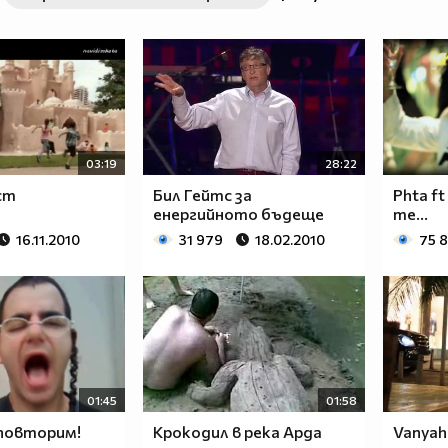
63a2ab741469ef081aaf94a2c
03:19
28:22
ст
Бил Гейтс за
Phta ft
енергийното бъдеще
me...
16.11.2010
31 979
18.02.2010
75 
01:45
01:58
повторим!
Крокодил в река Арда
Vanyah 