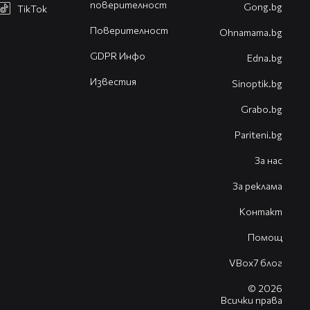
поверителност
Gong.bg
TikTok
Поверителност
Оhnamama.bg
GDPR Инфо
Edna.bg
Известия
Sinoptik.bg
Grabo.bg
Pariteni.bg
За нас
За реклама
Контакт
Помощ
VBox7 блог
© 2026
Всички права