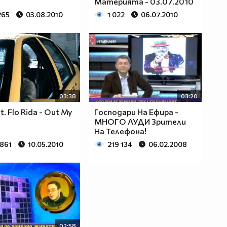
Материята - 03.07.2010
265
03.08.2010
1 022
06.07.2010
03:38
03:20
Ft. Flo Rida - Out My
Господари На Ефира -
МНОГО ЛУДИ Зрители
На Teлефона!
 861
10.05.2010
219 134
06.02.2008
02:58