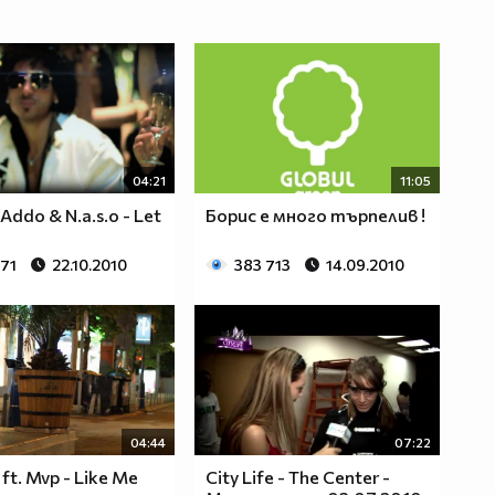
04:21
11:05
 Addo & N.a.s.o - Let
Борис е много търпелив !
871
22.10.2010
383 713
14.09.2010
04:44
07:22
ft. Mvp - Like Me
City Life - The Center -