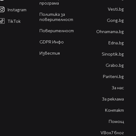
програма
Vesti.bg
Instagram
Политика за
поверителност
Gong.bg
TikTok
Поверителност
Оhnamama.bg
GDPR Инфо
Edna.bg
Известия
Sinoptik.bg
Grabo.bg
Pariteni.bg
За нас
За реклама
Контакт
Помощ
VBox7 блог