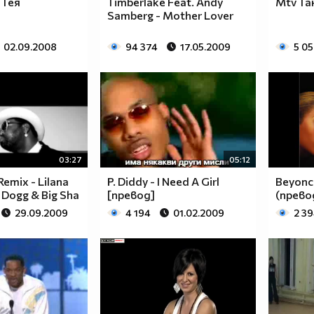
 Тея
Timberlake Feat. Andy
Mtv Та
Samberg - Mother Lover
02.09.2008
94 374
17.05.2009
5 0
03:27
05:12
Remix - Lilana
P. Diddy - I Need A Girl
Beyonce
 Dogg & Big Sha
[превод]
(прево
29.09.2009
4 194
01.02.2009
2 3