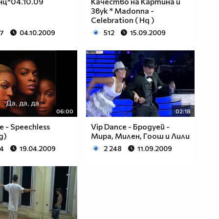
нц*04.10.09
Качество на Картина и
Звук * Madonna -
Celebration ( Hq )
57
04.10.2009
512
15.09.2009
06:00
02:18
 - Speechless
Vip Dance - Бродуей -
д)
Мира, Милен, Гоош и Лили
94
19.04.2009
2 248
11.09.2009