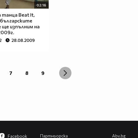
02:16
 танца Beat It,
 българските
 ще изпълним на
2009г.
2
28.08.2009
7
8
9
Партньорска
Abv.bg
Facebook