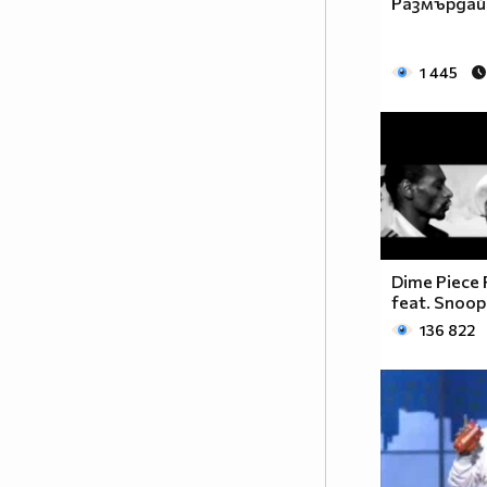
Размърдай
нещо – упорита работа! И като
всеки работен процес, неговате
ефективност зависи от неговата
1 445
атмосфера. А това е човекът
настроение! Човекът, който
може да внесе свежест и в най –
натоварената и изтощаваща
тренировка. Емоционалният
заряд, който ПАЧО притежава е
заразителен и което е по –
важното - мотивиращ!
Dime Piece 
Методично и ревностно, той
feat. Snoop
преследва целите, които си е
136 822
поставил по пътя на
израстването като по - добър
танцьор, по - добър хореограф и
по – добър човек! Неотменима
част от всичко, което се случва
зад вратите на SDS THE
CENTER…както и неотменима