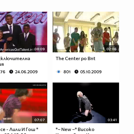
08:09
02:06
изключителна
The Center po Bnt
ия
476
24.06.2009
801
05.10.2009
07:07
03:41
ce - Лили И Гош *
*~ New ~* Високо