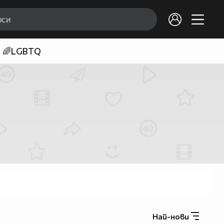
🌈LGBTQ
Най-нови