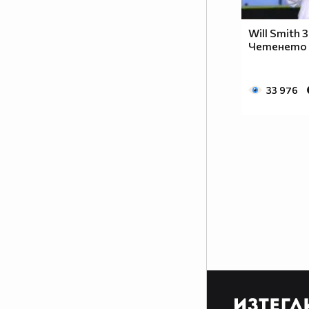
част от сърцата на хората, които
са имали удоволствието да
Will Smith 
работят със него.
Четенето
www.csdance.net
33 976