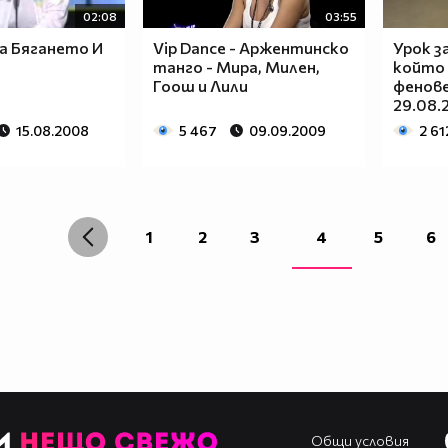
02:08
03:55
За Бягането И
Vip Dance - Аржентинско
Урок за
танго - Мира, Милен,
който
Гоош и Лили
фенове
29.08.
15.08.2008
5 467
09.09.2009
2 61
1
2
3
4
5
6
Общи условия