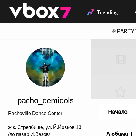
Member of
👾
Trending
🎉 PARTY
pacho_demidols
Начало
Pachoville Dance Center
ж.к. Стрелбище, ул. Й.Йовков 13
Любими
|
/до пазар И.Вазов/