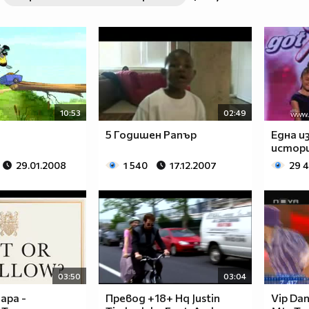
63a2ab741469ef081aaf94a2c
10:53
02:49
5 Годишен Рапър
Една 
истор
29.01.2008
1 540
17.12.2007
29 
03:50
03:04
ра -
Превод +18+ Hq Justin
Vip Dan