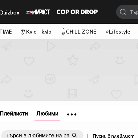
Quizbox
 TIME
👂 Клю – клю
🪀CHILL ZONE
⭐Lifestyle
Плейлисти
Любими
|
Пусни в плейлист