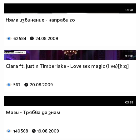
01:01
www.csdance.net
Няма извинение - направи го
62 584
24.08.2009
03:30
Ciara ft. Justin Timberlake - Love sex magic (live)[h:q]
567
20.08.2009
03:38
Маги - Трябва да знам
140 568
19.08.2009