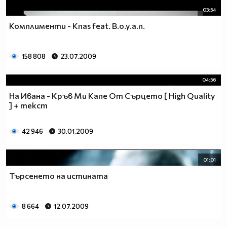
03:54
Комплименти - Knas feat. B.o.y.a.n.
158 808
23.07.2009
04:56
На Ивана - Кръв Ми Капе От Сърцето [ High Quality
] + текст
42 946
30.01.2009
01:01
Търсенето на истината
8 664
12.07.2009