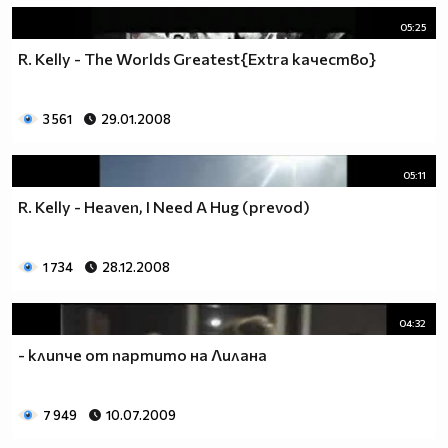
05:25
R. Kelly - The Worlds Greatest{Extra качество}
3 561
29.01.2008
05:11
R. Kelly - Heaven, I Need A Hug (prevod)
1 734
28.12.2008
04:32
- клипче от партито на Лилана
7 949
10.07.2009