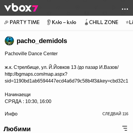
Member of
👾
🎉 PARTY TIME
👂 Клю – клю
🪀CHILL ZONE
⭐Li
pacho_demidols
Pachoville Dance Center
ж.к. Стрелбище, ул. Й.Йовков 13 /до пазар И.Вазов/
http://bgmaps.com/map.aspx?
sid=1190bd1ab6594447ecd4a6d79c58b4f3&key=cbd32c163
Начинаещи
СРЯДА : 10:30, 16:00
/> СЪБОТА : 15:00, 17:00
Инфо
СЛЕДВАЙ
116
НЕДЕЛЯ : 15:00, 17:00
Любими
Напреднали