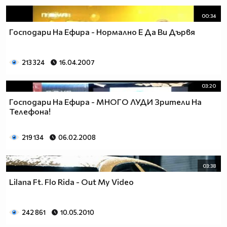
00:34
www.csdance.net
Господари На Ефира - Нормално Е Да Ви Дървя
213 324
16.04.2007
03:20
Господари На Ефира - МНОГО ЛУДИ Зрители На
Teлефона!
219 134
06.02.2008
03:38
Lilana Ft. Flo Rida - Out My Video
242 861
10.05.2010