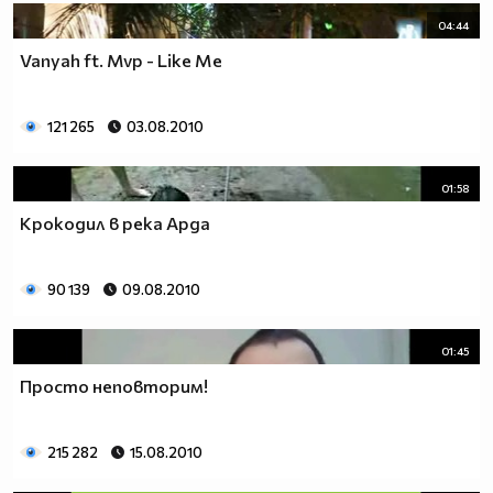
04:44
Vanyah ft. Mvp - Like Me
121 265
03.08.2010
01:58
Крокодил в река Арда
90 139
09.08.2010
01:45
Просто неповторим!
215 282
15.08.2010