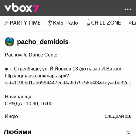
Member of
👾
🎉 PARTY TIME
👂 Клю – клю
🪀CHILL ZONE
⭐Li
pacho_demidols
Pachoville Dance Center
ж.к. Стрелбище, ул. Й.Йовков 13 /до пазар И.Вазов/
http://bgmaps.com/map.aspx?
sid=1190bd1ab6594447ecd4a6d79c58b4f3&key=cbd32c163
Начинаещи
СРЯДА : 10:30, 16:00
/> СЪБОТА : 15:00, 17:00
Инфо
СЛЕДВАЙ
116
НЕДЕЛЯ : 15:00, 17:00
Любими
Напреднали