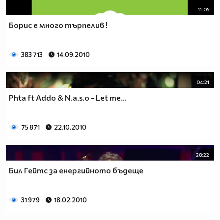
11:05
Борис е много търпелив !
383 713
14.09.2010
04:21
Phta ft Addo & N.a.s.o - Let me...
75 871
22.10.2010
28:22
Бил Гейтс за енергийното бъдеще
31 979
18.02.2010