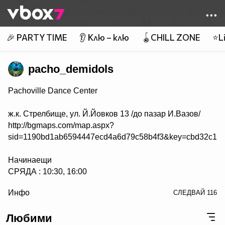
Member of
👾
🎉 PARTY TIME
👂 Клю – клю
🪀CHILL ZONE
⭐Li
pacho_demidols
Pachoville Dance Center
ж.к. Стрелбище, ул. Й.Йовков 13 /до пазар И.Вазов/
http://bgmaps.com/map.aspx?
sid=1190bd1ab6594447ecd4a6d79c58b4f3&key=cbd32c163
Начинаещи
СРЯДА : 10:30, 16:00
/> СЪБОТА : 15:00, 17:00
Инфо
СЛЕДВАЙ
116
НЕДЕЛЯ : 15:00, 17:00
Любими
Напреднали