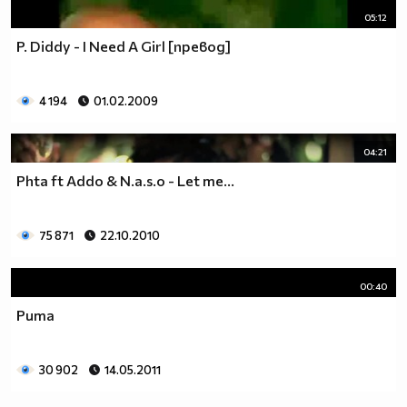
05:12
P. Diddy - I Need A Girl [превод]
4 194
01.02.2009
04:21
Phta ft Addo & N.a.s.o - Let me...
75 871
22.10.2010
00:40
Puma
30 902
14.05.2011