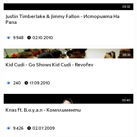
03:32
www.csdance.net
Justin Timberlake & Jimmy Fallon - Историята На
Рапа
9 948
02.10.2010
05:35
Kid Cudi - Go Shows Kid Cudi - Revofev
240
17.09.2010
03:40
Knas ft. B.o.y.a.n - Комплименти
9 426
02.07.2009