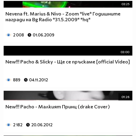
03:25
Nevena ft. Marius & Nivo - Zoom *live* Годишните
награди на Bg Radio *31.5.2009* *hq*
2 008
01.06.2009
03:00
New!!! Pacho & Slicky - Ще се пръскаме [official Video]
889
04.11.2012
01:26
New!!! Pacho - Малкият Принц (drake Cover)
2 182
20.06.2012