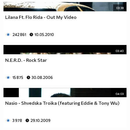
03:38
Lilana Ft. Flo Rida - Out My Video
242 861
10.05.2010
03:40
N.E.R.D. - Rock Star
15 875
30.08.2006
04:03
Nasio - Shvedska Troika (featuring Eddie & Tony Wu)
3 978
29.10.2009