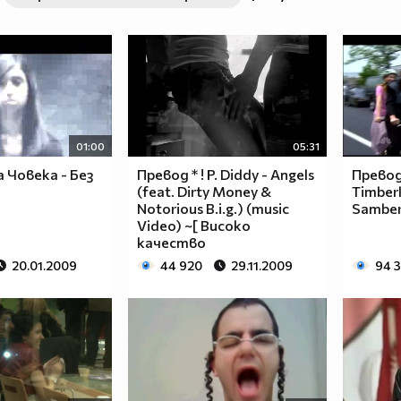
63a2ab741469ef081aaf94a2c
01:00
05:31
 Човека - Без
Превод * ! P. Diddy - Angels
Превод
(feat. Dirty Money &
Timberl
Notorious B.i.g.) (music
Samber
Video) ~[ Високо
качество
20.01.2009
44 920
29.11.2009
94 