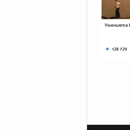
част от сърцата на хората, които
са имали удоволствието да
работят със него.
Уменията Н
www.csdance.net
128 729