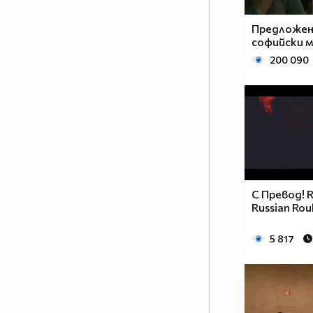
нещо – упорита работа! И като
всеки работен процес, неговате
Предложени
ефективност зависи от неговата
софийски 
атмосфера. А това е човекът
200 090
настроение! Човекът, който
може да внесе свежест и в най –
натоварената и изтощаваща
тренировка. Емоционалният
заряд, който ПАЧО притежава е
заразителен и което е по –
важното - мотивиращ!
Методично и ревностно, той
С Превод! R
преследва целите, които си е
Russian Rou
поставил по пътя на
израстването като по - добър
5 817
танцьор, по - добър хореограф и
по – добър човек! Неотменима
част от всичко, което се случва
зад вратите на SDS THE
CENTER…както и неотменима