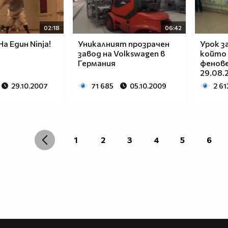
02:18
06:42
а Един Ninja!
Уникалният прозрачен
Урок за
завод на Volkswagen в
който
Германия
фенове
29.08.
29.10.2007
71 685
05.10.2009
2 61
1
2
3
4
5
6