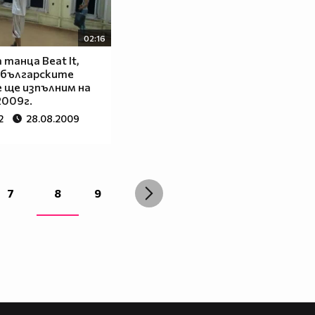
02:16
 танца Beat It,
 българските
 ще изпълним на
2009г.
2
28.08.2009
7
8
9