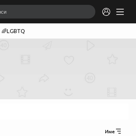
🌈LGBTQ
Име