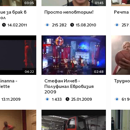
03:05
01:45
е за брак в
Просто неповторим!
Речта
мол
14.02.2011
215 282
15.08.2010
257
04:22
02:48
inanna -
Стефан Илчев -
Трудно 
lette
Полуфинал Евровизия
2009
13.11.2009
1 433
25.01.2009
61 