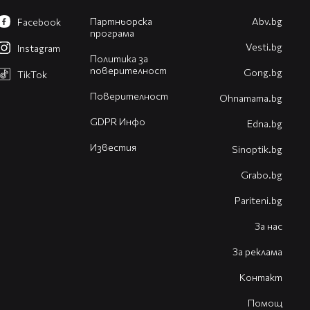
Партньорска
Abv.bg
Facebook
програма
Vesti.bg
Instagram
Политика за
поверителност
Gong.bg
TikTok
Поверителност
Оhnamama.bg
GDPR Инфо
Edna.bg
Известия
Sinoptik.bg
Grabo.bg
Pariteni.bg
За нас
За реклама
Контакт
Помощ