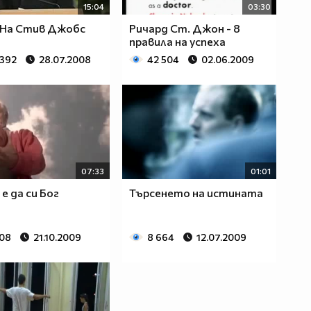
15:04
03:30
 На Стив Джобс
Ричард Ст. Джон - 8
правила на успеха
 392
28.07.2008
42 504
02.06.2009
07:33
01:01
е да си Бог
Търсенето на истината
908
21.10.2009
8 664
12.07.2009