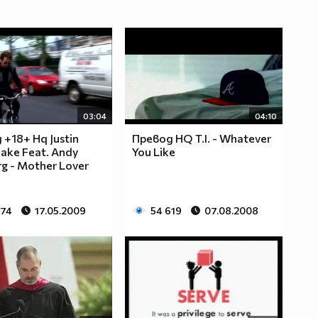
03:04
04:10
 +18+ Hq Justin
Превод HQ T.I. - Whatever
ake Feat. Andy
You Like
g - Mother Lover
374
17.05.2009
54 619
07.08.2008