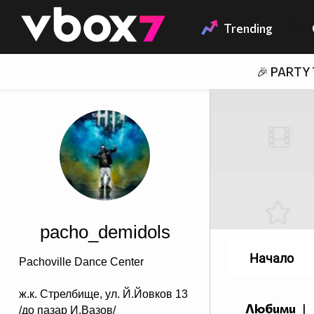
Member of
👾
Trending
🎉 PARTY
pacho_demidols
Начало
Pachoville Dance Center
ж.к. Стрелбище, ул. Й.Йовков 13
Любими
|
/до пазар И.Вазов/