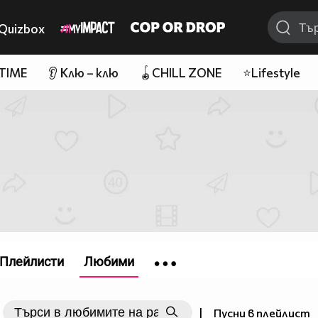
Quizbox
 TIME
👂 Клю – клю
🪀CHILL ZONE
⭐Lifestyle
Плейлисти
Любими
|
Пусни в плейлист