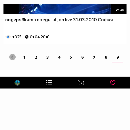
СЪБОТА : 15:00
01:48
НЕДЕЛЯ : 16:00
подгрявката преди Lil Jon live 31.03.2010 София
http://www.facebook.com/?ref=logo#!/plamen.andreev
Танцът е изкуство… Танцът е изразно средство…
1 025
01.04.2010
Танцът е удоволствие… За най - амбицираните танцът
е и още нещо – упорита работа! И като всеки работен
процес, неговате ефективност зависи от неговата
1
2
3
4
5
6
7
8
9
атмосфера. А това е човекът настроение! Човекът,
който може да внесе свежест и в най – натоварената и
изтощаваща тренировка. Емоционалният заряд, който
ПАЧО притежава е заразителен и което е по – важното
- мотивиращ! Методично и ревностно, той преследва
целите, които си е поставил по пътя на израстването
като по - добър танцьор, по - добър хореограф и по –
добър човек! Неотменима част от всичко, което се
случва зад вратите на SDS THE CENTER…както и
неотменима част от сърцата на хората, които са имали
удоволствието да работят със него.