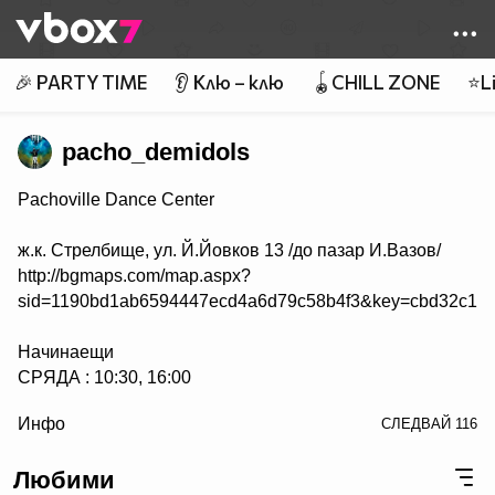
Member of
👾
🎉 PARTY TIME
👂 Клю – клю
🪀CHILL ZONE
⭐Li
pacho_demidols
Pachoville Dance Center
ж.к. Стрелбище, ул. Й.Йовков 13 /до пазар И.Вазов/
http://bgmaps.com/map.aspx?
sid=1190bd1ab6594447ecd4a6d79c58b4f3&key=cbd32c163
Начинаещи
СРЯДА : 10:30, 16:00
/> СЪБОТА : 15:00, 17:00
Инфо
СЛЕДВАЙ
116
НЕДЕЛЯ : 15:00, 17:00
Любими
Напреднали