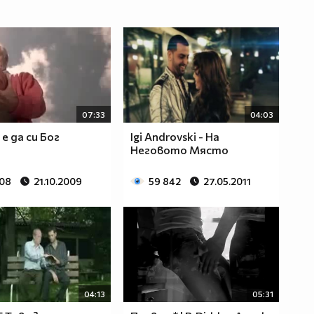
07:33
04:03
е да си Бог
Igi Androvski - На
Неговото Място
908
21.10.2009
59 842
27.05.2011
04:13
05:31