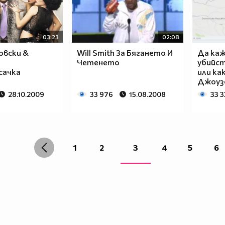
03:23
02:08
ровски &
Will Smith За Бягането И
Да каж
Четенето
убийст
сачка
или ка
Джоуз
28.10.2009
33 976
15.08.2008
33 
1
2
3
4
5
6