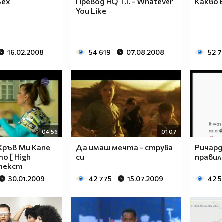
Sex
Превод HQ T.I. - Whatever
Какво Е
You Like
16.02.2008
54 619
07.08.2008
52 
04:56
01:07
 Кръв Ми Капе
Да имаш мечта - струва
Ричард
о [ High
си
правил
 текст
30.01.2009
42 775
15.07.2009
42 