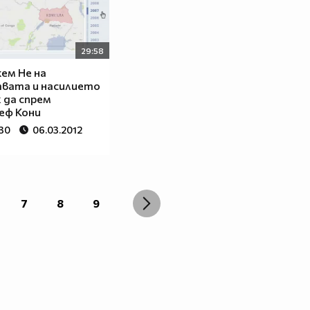
29:58
ем Не на
вата и насилието
к да спрем
еф Кони
330
06.03.2012
7
8
9