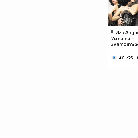
част от сърцата на хората, които
са имали удоволствието да
работят със него.
!!! Иги Анд
www.csdance.net
Устата -
Златотър
40 725