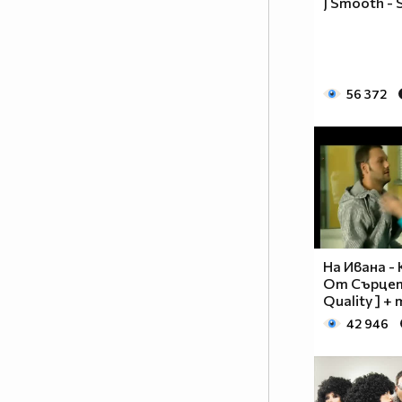
J Smooth - 
нещо – упорита работа! И като
всеки работен процес, неговате
ефективност зависи от неговата
атмосфера. А това е човекът
настроение! Човекът, който
56 372
може да внесе свежест и в най –
натоварената и изтощаваща
тренировка. Емоционалният
заряд, който ПАЧО притежава е
заразителен и което е по –
важното - мотивиращ!
Методично и ревностно, той
преследва целите, които си е
На Ивана -
поставил по пътя на
От Сърцет
израстването като по - добър
Quality ] +
танцьор, по - добър хореограф и
42 946
по – добър човек! Неотменима
част от всичко, което се случва
зад вратите на SDS THE
CENTER…както и неотменима