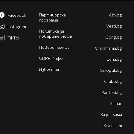
Партньорска
Abv.bg
Facebook
програма
Vesti.bg
Instagram
Политика за
поверителност
Gong.bg
TikTok
Поверителност
Оhnamama.bg
GDPR Инфо
Edna.bg
Известия
Sinoptik.bg
Grabo.bg
Pariteni.bg
За нас
За реклама
Контакт