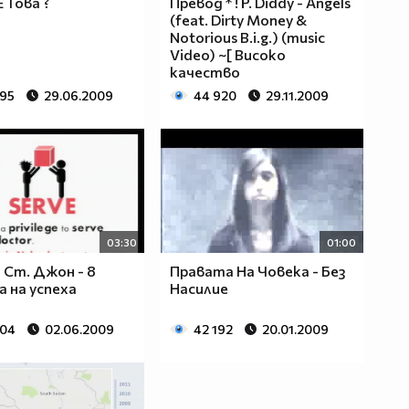
 Това ?
Превод * ! P. Diddy - Angels
(feat. Dirty Money &
Notorious B.i.g.) (music
Video) ~[ Високо
качество
795
29.06.2009
44 920
29.11.2009
03:30
01:00
 Ст. Джон - 8
Правата На Човека - Без
а на успеха
Насилие
504
02.06.2009
42 192
20.01.2009