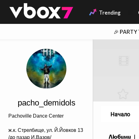
Member of
👾
Trending
🎉 PARTY
pacho_demidols
Начало
Pachoville Dance Center
ж.к. Стрелбище, ул. Й.Йовков 13
Любими
|
/до пазар И.Вазов/