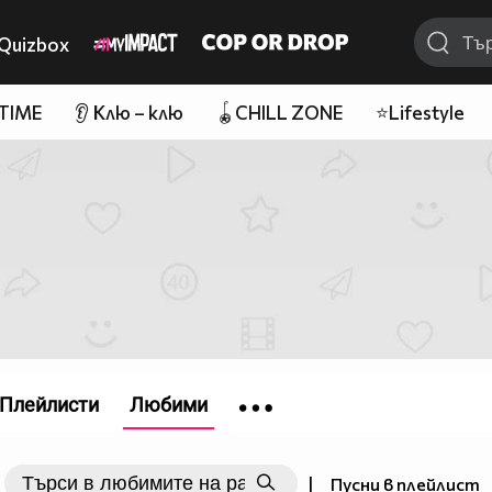
Quizbox
 TIME
👂 Клю – клю
🪀CHILL ZONE
⭐Lifestyle
Плейлисти
Любими
|
Пусни в плейлист