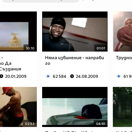
63a2ab741469ef081aaf94a2c
10:10
01:01
 -
Няма извинение - направи
Трудно 
о Да
го
Създания
20.01.2009
62 584
24.08.2009
61 
02:53
04:10