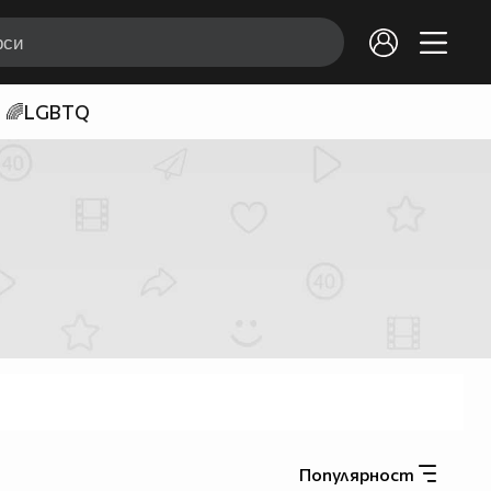
🌈LGBTQ
Популярност