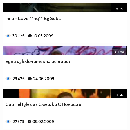
03:24
www.csdance.net
Inna - Love **hq** Bg Subs
30 776
10.05.2009
08:09
Една изключителна история
29 476
24.06.2009
08:42
Gabriel Iglesias Смешки С Полицай
27 573
09.02.2009