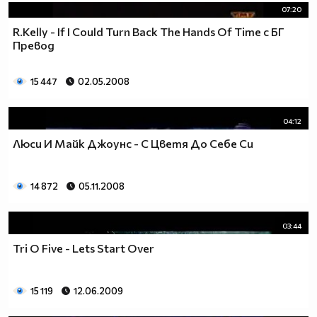
07:20
R.Kelly - If I Could Turn Back The Hands Of Time с БГ
Превод
15 447
02.05.2008
04:12
Люси И Майк Джоунс - С Цветя До Себе Си
14 872
05.11.2008
03:44
Tri O Five - Lets Start Over
15 119
12.06.2009