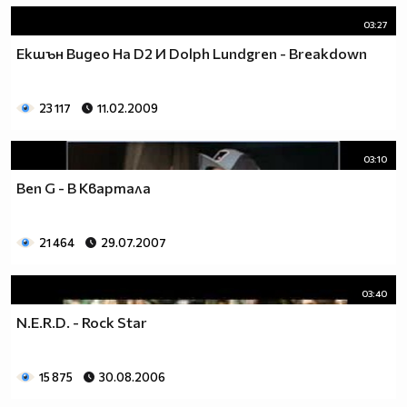
03:27
Екшън Видео На D2 И Dolph Lundgren - Breakdown
23 117
11.02.2009
03:10
Ben G - В Квартала
21 464
29.07.2007
03:40
N.E.R.D. - Rock Star
15 875
30.08.2006