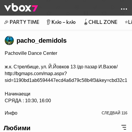
Member of
👾
🎉 PARTY TIME
👂 Клю – клю
🪀CHILL ZONE
⭐Li
pacho_demidols
Pachoville Dance Center
ж.к. Стрелбище, ул. Й.Йовков 13 /до пазар И.Вазов/
http://bgmaps.com/map.aspx?
sid=1190bd1ab6594447ecd4a6d79c58b4f3&key=cbd32c163
Начинаещи
СРЯДА : 10:30, 16:00
/> СЪБОТА : 15:00, 17:00
Инфо
СЛЕДВАЙ
116
НЕДЕЛЯ : 15:00, 17:00
Любими
Напреднали