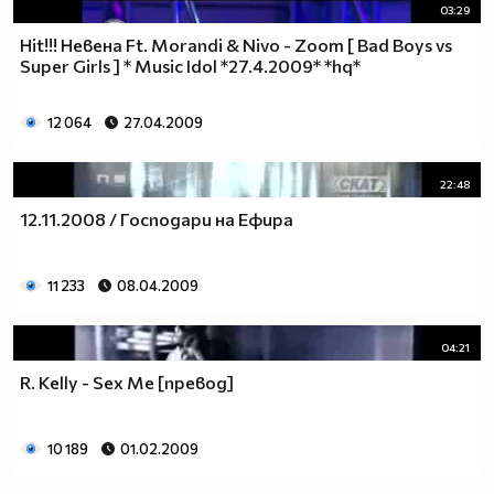
03:29
Hit!!! Невена Ft. Morandi & Nivo - Zoom [ Bad Boys vs
Super Girls ] * Music Idol *27.4.2009* *hq*
12 064
27.04.2009
22:48
12.11.2008 / Господари на Ефира
11 233
08.04.2009
04:21
R. Kelly - Sex Me [превод]
10 189
01.02.2009