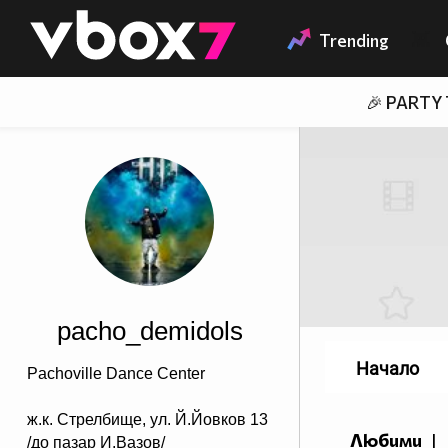
Member of
👾
Trending
🎉 PARTY
pacho_demidols
Начало
Pachoville Dance Center
ж.к. Стрелбище, ул. Й.Йовков 13
Любими
|
/до пазар И.Вазов/