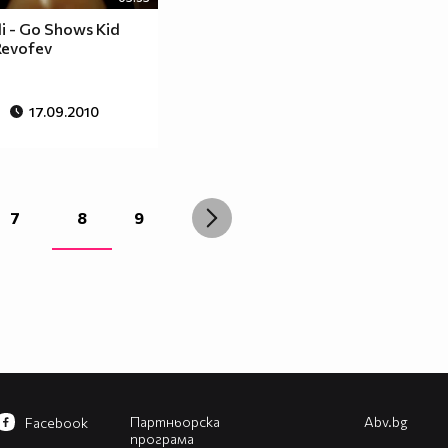
i - Go Shows Kid
Revofev
17.09.2010
7
8
9
Партньорска
Abv.bg
Facebook
програма