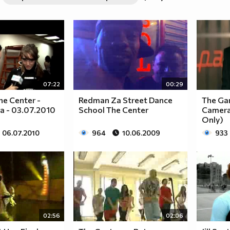
63a2ab741469ef081aaf94a2c
07:22
00:29
The Center -
Redman Za Street Dance
The Ga
 - 03.07.2010
School The Center
Camera
Only)
06.07.2010
964
10.06.2009
933
02:56
02:06