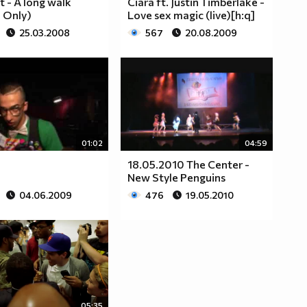
tt - A long walk
Ciara ft. Justin Timberlake -
 Only)
Love sex magic (live)[h:q]
25.03.2008
567
20.08.2009
01:02
04:59
18.05.2010 The Center -
New Style Penguins
04.06.2009
476
19.05.2010
05:35