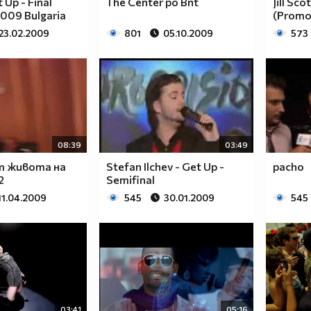
 Up - Final
The Center po Bnt
Jill Sco
2009 Bulgaria
(Promo
23.02.2009
801
05.10.2009
573
08:39
03:49
т живота на
Stefan Ilchev - Get Up -
pacho
2
Semifinal
11.04.2009
545
30.01.2009
545
03:41
05:16