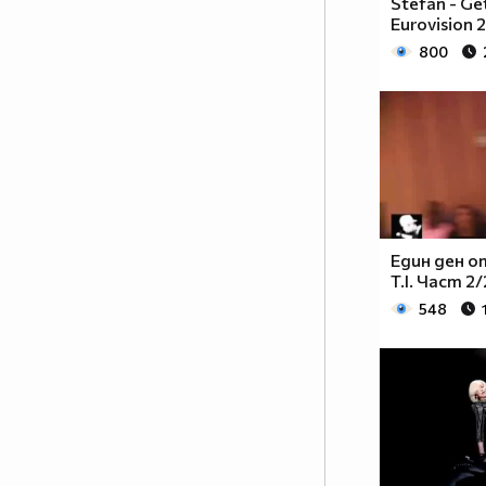
Stefan - Get
нещо – упорита работа! И като
Eurovision 
всеки работен процес, неговате
800
ефективност зависи от неговата
атмосфера. А това е човекът
настроение! Човекът, който
може да внесе свежест и в най –
натоварената и изтощаваща
тренировка. Емоционалният
заряд, който ПАЧО притежава е
заразителен и което е по –
важното - мотивиращ!
Един ден о
T.I. Част 2/
Методично и ревностно, той
преследва целите, които си е
548
поставил по пътя на
израстването като по - добър
танцьор, по - добър хореограф и
по – добър човек! Неотменима
част от всичко, което се случва
зад вратите на SDS THE
CENTER…както и неотменима