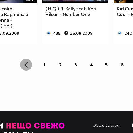
Високо
( H Q ) R. Kelly feat. Keri
Kid Cud
а Картина и
Hilson - Number One
Cudi - 
onna -
( Hq )
5.09.2009
435
26.08.2009
240
1
2
3
4
5
6
Общи условия