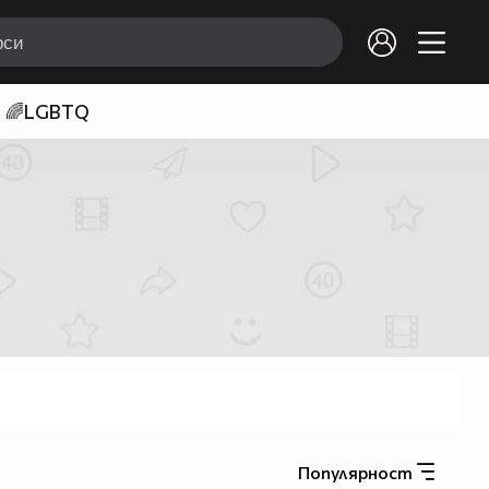
🌈LGBTQ
Популярност