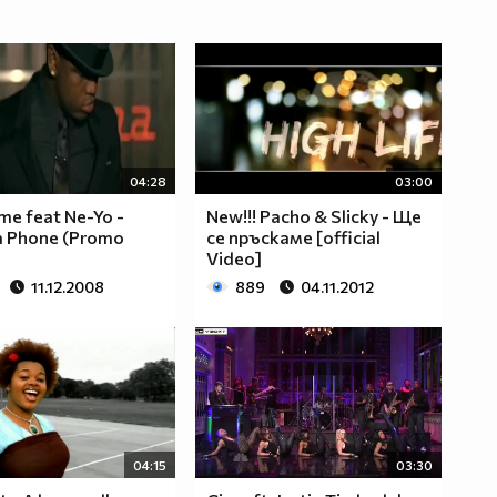
04:28
03:00
me feat Ne-Yo -
New!!! Pacho & Slicky - Ще
 Phone (Promo
се пръскаме [official
Video]
11.12.2008
889
04.11.2012
04:15
03:30