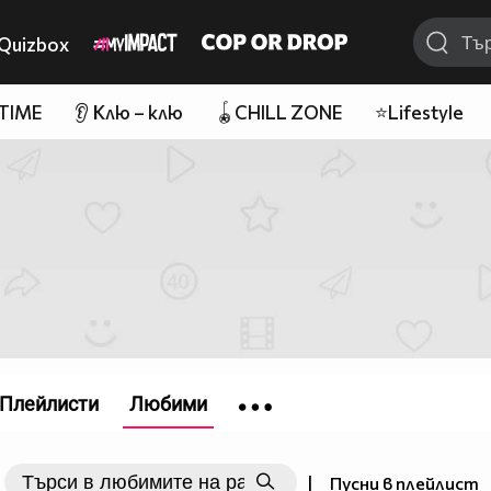
Quizbox
 TIME
👂 Клю – клю
🪀CHILL ZONE
⭐Lifestyle
Плейлисти
Любими
|
Пусни в плейлист