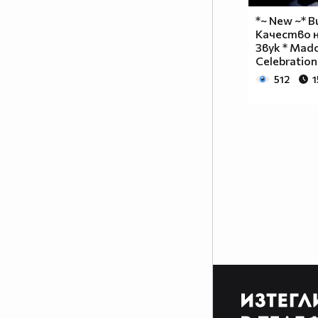
част от сърцата на хората, които
*~ New ~* 
са имали удоволствието да
Качество н
работят със него.
Звук * Mad
Celebration 
www.csdance.net
512
1