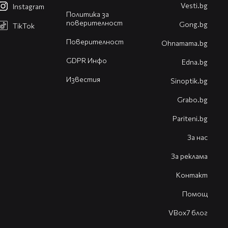
Vesti.bg
Instagram
Политика за
поверителност
Gong.bg
TikTok
Поверителност
Оhnamama.bg
GDPR Инфо
Edna.bg
Известия
Sinoptik.bg
Grabo.bg
Pariteni.bg
За нас
За реклама
Контакт
Помощ
VBox7 блог