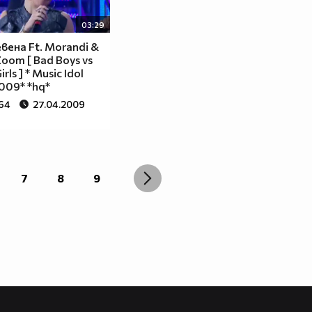
03:29
Невена Ft. Morandi &
Zoom [ Bad Boys vs
rls ] * Music Idol
2009* *hq*
064
27.04.2009
7
8
9