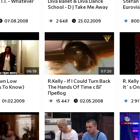
.I. - Whatever
Diva Ballet & Diva Dance
Stefan 
School - D J Take Me Away
Eurovis
07.08.2008
2 648
23.02.2009
800
06:19
07:20
Down Low
R.Kelly - If I Could Turn Back
R. Kelly
s To Know)
The Hands Of Time с БГ
It`s On
Превод
01.02.2009
15 447
02.05.2008
2 91