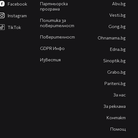
Партньорска
Abv.bg
Facebook
програма
Vesti.bg
Instagram
Политика за
поверителност
Gong.bg
TikTok
Поверителност
Оhnamama.bg
GDPR Инфо
Edna.bg
Известия
Sinoptik.bg
Grabo.bg
Pariteni.bg
За нас
За реклама
Контакт
Помощ