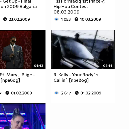
- Get Up - Final
Tss Formaciq 1st Place @
ion 2009 Bulgaria
Hip Hop Contest
08.03.2009
23.02.2009
1 053
10.03.2009
04:43
04:44
 Ft. Mary J. Blige -
R. Kelly - Your Body`s
 [превод]
Callin` [превод]
7
01.02.2009
2 617
01.02.2009