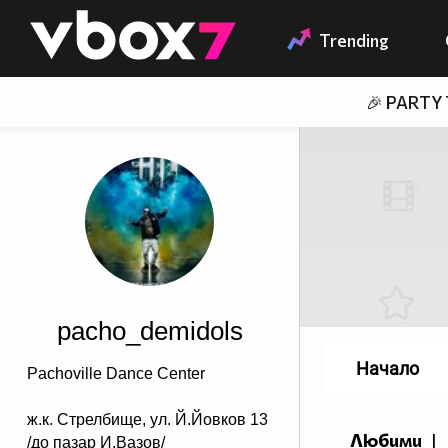
Member of
👾
Trending
🎉 PARTY
pacho_demidols
Начало
Pachoville Dance Center
ж.к. Стрелбище, ул. Й.Йовков 13
Любими
|
/до пазар И.Вазов/