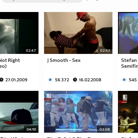
63a2ab741469ef081aaf94a2c
02:47
02:53
Not Right
J Smooth - Sex
Stefan 
deo)
Semifin
27.01.2009
56 372
16.02.2008
545
04:10
03:08