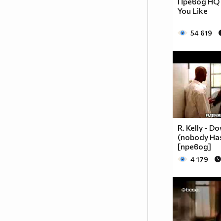
Превод HQ T
нещо – упорита работа! И като
You Like
всеки работен процес, неговате
ефективност зависи от неговата
54 619
атмосфера. А това е човекът
настроение! Човекът, който
може да внесе свежест и в най –
натоварената и изтощаваща
тренировка. Емоционалният
заряд, който ПАЧО притежава е
заразителен и което е по –
важното - мотивиращ!
R. Kelly - 
Методично и ревностно, той
(nobody Ha
преследва целите, които си е
[превод]
поставил по пътя на
4 179
израстването като по - добър
танцьор, по - добър хореограф и
по – добър човек! Неотменима
част от всичко, което се случва
зад вратите на SDS THE
CENTER…както и неотменима