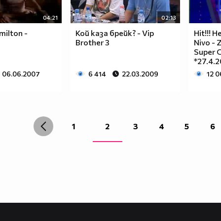
04:21
02:13
ilton -
Кой каза брейк? - Vip
Hit!!! 
Brother 3
Nivo - 
Super Gi
*27.4.
06.06.2007
6 414
22.03.2009
12 
1
2
3
4
5
6