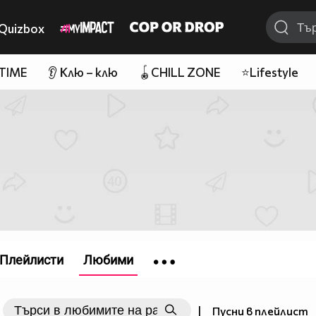
Quizbox
 TIME
👂 Клю – клю
🪀CHILL ZONE
⭐Lifestyle
Плейлисти
Любими
|
Пусни в плейлист