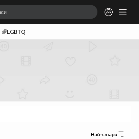
🌈LGBTQ
Най-стари