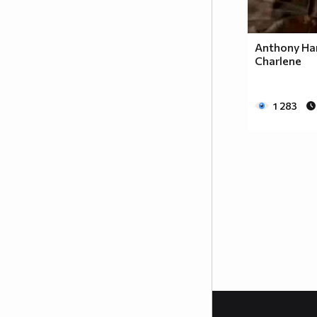
част от сърцата на хората, които
са имали удоволствието да
работят със него.
Anthony Ham
Charlene
www.csdance.net
1 283