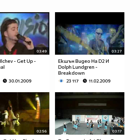
03:49
03:27
Ilchev - Get Up -
Екшън Видео На D2 И
al
Dolph Lundgren -
Breakdown
30.01.2009
23 117
11.02.2009
02:56
03:17