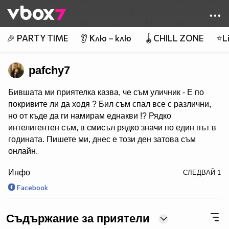
Member of
👾
🎉 PARTY TIME
👂 Клю – клю
🪀CHILL ZONE
⭐Li
pafchy7
Бившата ми приятелка казва, че съм уличник - Е по
покривите ли да ходя ? Бил съм спал все с различни,
но от къде да ги намирам еднакви !? Рядко
интелигентен съм, в смисъл рядко значи по един път в
годината. Пишете ми, днес е този ден затова съм
онлайн.
/>
Инфо
СЛЕДВАЙ
1
Абонирайте се за мен и очаквайте много интересни
клипове скоро! ;) ;) ;) 8-)
Facebook
Съдържание за приятели
https://www.facebook.com/profile.php?