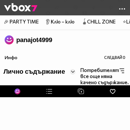
Member of
👾
🎉 PARTY TIME
👂 Клю – клю
🪀CHILL ZONE
⭐Li
panajot4999
Инфо
СЛЕДВАЙ
0
Потребителят
Лично съдържание
все още няма
качено съдържание.