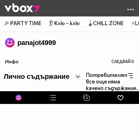
Member of
👾
🎉 PARTY TIME
👂 Клю – клю
🪀CHILL ZONE
⭐Li
panajot4999
Инфо
СЛЕДВАЙ
0
Потребителят
Лично съдържание
все още няма
качено съдържание.