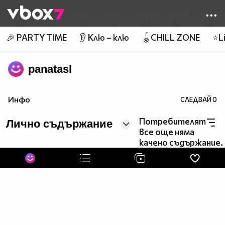
Member of
👾
🎉 PARTY TIME
👂 Клю – клю
🪀CHILL ZONE
⭐Li
panatasl
Инфо
СЛЕДВАЙ
0
Потребителят
Лично съдържание
все още няма
качено съдържание.