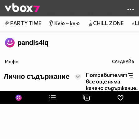
Member of
👾
🎉 PARTY TIME
👂 Клю – клю
🪀CHILL ZONE
⭐Li
pandis4iq
Инфо
СЛЕДВАЙ
5
Потребителят
Лично съдържание
все още няма
качено съдържание.