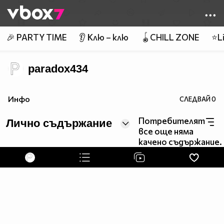
Member of
👾
🎉 PARTY TIME
👂 Клю – клю
🪀CHILL ZONE
⭐Li
paradox434
Инфо
СЛЕДВАЙ
0
Потребителят
Лично съдържание
все още няма
качено съдържание.