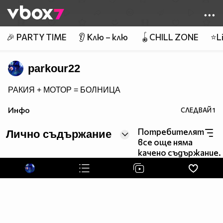
Member of
👾
🎉 PARTY TIME
👂 Клю – клю
🪀CHILL ZONE
⭐Li
parkour22
РАКИЯ + МОТОР = БОЛНИЦА
Инфо
СЛЕДВАЙ
1
Потребителят
Лично съдържание
все още няма
качено съдържание.