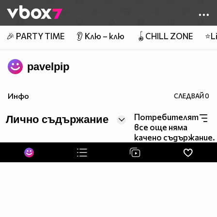
Member of
👾
🎉 PARTY TIME
👂 Клю – клю
🪀CHILL ZONE
⭐Li
pavelpip
Инфо
СЛЕДВАЙ
0
Потребителят
Лично съдържание
все още няма
качено съдържание.