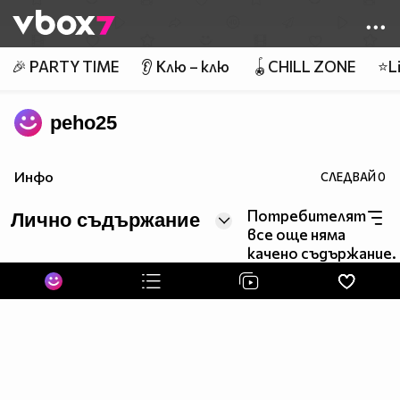
Member of
👾
🎉 PARTY TIME
👂 Клю – клю
🪀CHILL ZONE
⭐Li
peho25
Инфо
СЛЕДВАЙ
0
Потребителят
Лично съдържание
все още няма
качено съдържание.