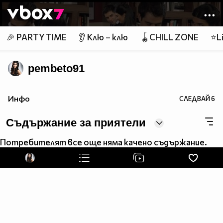
Member of
👾
🎉 PARTY TIME
👂 Клю – клю
🪀CHILL ZONE
⭐Li
pembeto91
Инфо
СЛЕДВАЙ
6
Съдържание за приятели
Потребителят все още няма качено съдържание.