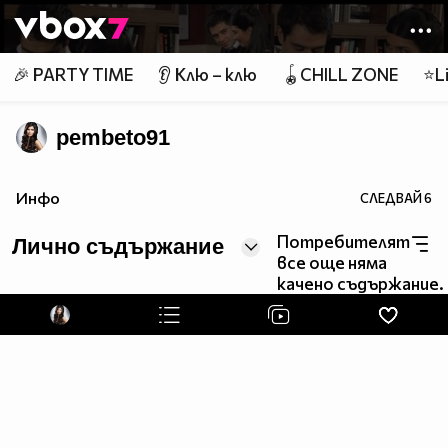
Member of
👾
🎉 PARTY TIME
👂 Клю – клю
🪀CHILL ZONE
⭐Li
pembeto91
Инфо
СЛЕДВАЙ
6
Потребителят
Лично съдържание
все още няма
качено съдържание.