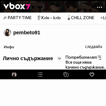
Member of
👾
🎉 PARTY TIME
👂 Клю – клю
🪀CHILL ZONE
⭐Li
pembeto91
Инфо
СЛЕДВАЙ
6
Потребителят
Лично съдържание
все още няма
качено съдържание.