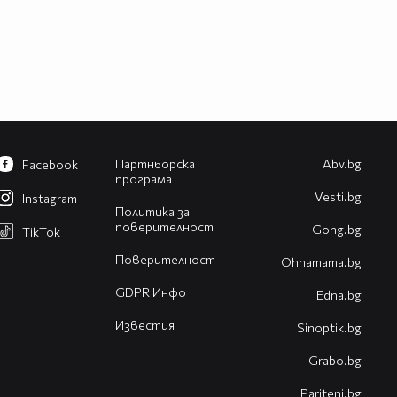
Партньорска
Abv.bg
Facebook
програма
Vesti.bg
Instagram
Политика за
поверителност
Gong.bg
TikTok
Поверителност
Оhnamama.bg
GDPR Инфо
Edna.bg
Известия
Sinoptik.bg
Grabo.bg
Pariteni.bg