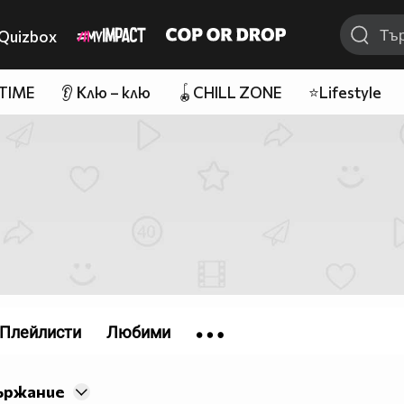
Quizbox
 TIME
👂 Клю – клю
🪀CHILL ZONE
⭐Lifestyle
Плейлисти
Любими
ържание