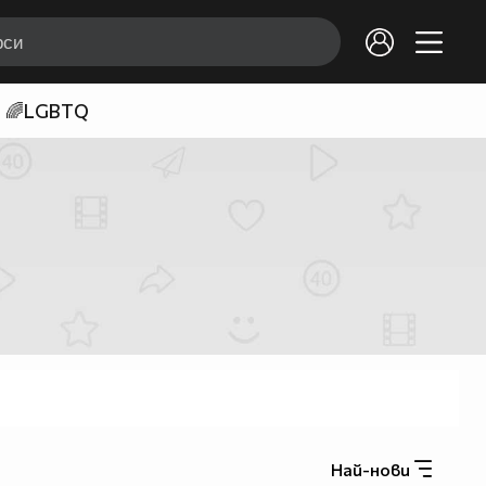
🌈LGBTQ
Най-нови