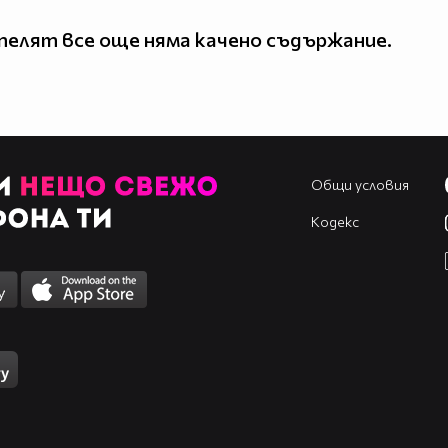
елят все още няма качено съдържание.
Общи условия
Кодекс