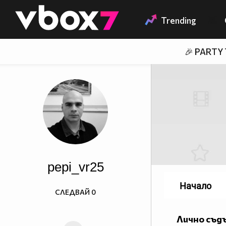
Member of
👾
Trending
🎉 PARTY
pepi_vr25
Начало
СЛЕДВАЙ
0
Лично съд