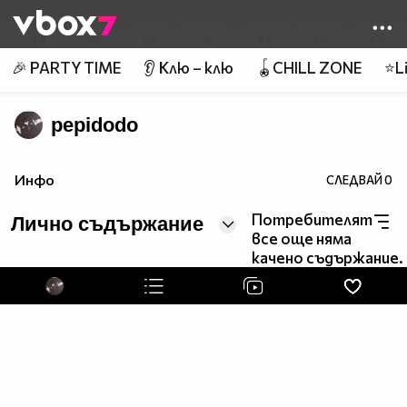
Member of
👾
🎉 PARTY TIME
👂 Клю – клю
🪀CHILL ZONE
⭐Li
pepidodo
Инфо
СЛЕДВАЙ
0
Потребителят
Лично съдържание
все още няма
качено съдържание.