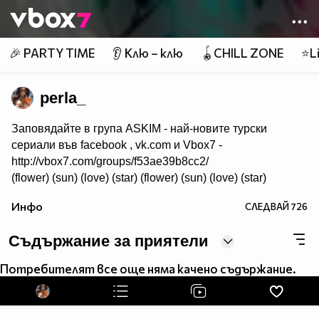
Member of
👾
🎉 PARTY TIME
👂 Клю – клю
🪀CHILL ZONE
⭐Li
perla_
Заповядайте в група ASKIM - най-новите турски
сериали във facebook , vk.com и Vbox7 -
http://vbox7.com/groups/f53ae39b8cc2/
(flower) (sun) (love) (star) (flower) (sun) (love) (star)
Инфо
СЛЕДВАЙ
726
Съдържание за приятели
Потребителят все още няма качено съдържание.