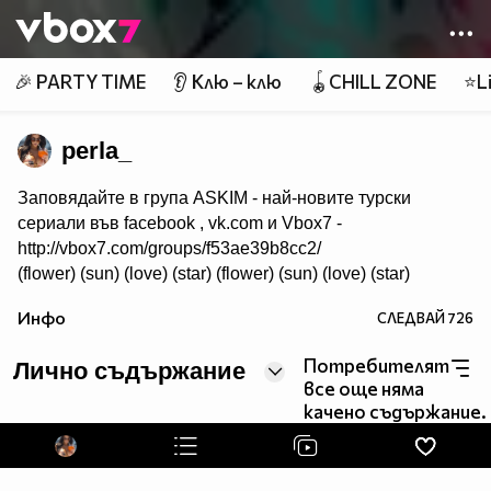
Member of
👾
🎉 PARTY TIME
👂 Клю – клю
🪀CHILL ZONE
⭐Li
perla_
Заповядайте в група ASKIM - най-новите турски
сериали във facebook , vk.com и Vbox7 -
http://vbox7.com/groups/f53ae39b8cc2/
(flower) (sun) (love) (star) (flower) (sun) (love) (star)
Инфо
СЛЕДВАЙ
726
Потребителят
Лично съдържание
все още няма
качено съдържание.